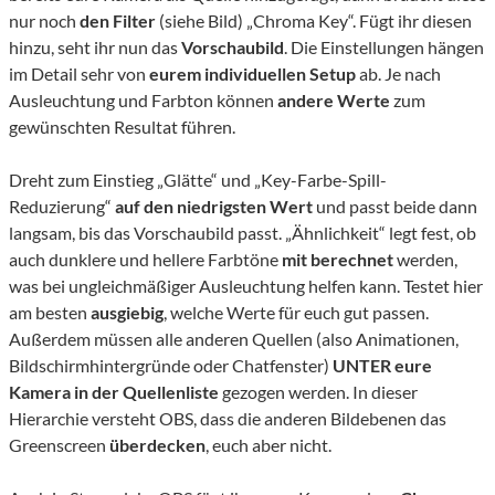
nur noch
den Filter
(siehe Bild) „Chroma Key“. Fügt ihr diesen
hinzu, seht ihr nun das
Vorschaubild
. Die Einstellungen hängen
im Detail sehr von
eurem individuellen Setup
ab. Je nach
Ausleuchtung und Farbton können
andere Werte
zum
gewünschten Resultat führen.
Dreht zum Einstieg „Glätte“ und „Key-Farbe-Spill-
Reduzierung“
auf den niedrigsten Wert
und passt beide dann
langsam, bis das Vorschaubild passt. „Ähnlichkeit“ legt fest, ob
auch dunklere und hellere Farbtöne
mit berechnet
werden,
was bei ungleichmäßiger Ausleuchtung helfen kann. Testet hier
am besten
ausgiebig
, welche Werte für euch gut passen.
Außerdem müssen alle anderen Quellen (also Animationen,
Bildschirmhintergründe oder Chatfenster)
UNTER eure
Kamera in der Quellenliste
gezogen werden. In dieser
Hierarchie versteht OBS, dass die anderen Bildebenen das
Greenscreen
überdecken
, euch aber nicht.