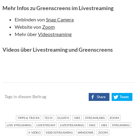
Mehr Infos zu Greenscreens im Livestreaming
Einbinden von
Snap Camera
Website von
Zoom
Mehr über
Videostreaming
Videos über Livestreaming und Greenscreens
Tags in diesem Beitrag
TIPPS & TRICKS
TECH
ELGATO
OBS
STREAMLABS
ZOOM
LIVE STREAMING
LIVESTREAM
LIVESTREAMING
MAC
OBS
STREAMING
VIDEO
VIDEOSTREAMING
WINDOWS
ZOOM