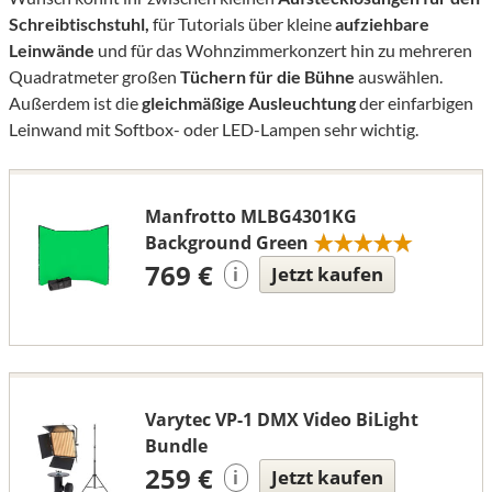
Schreibtischstuhl,
für Tutorials über kleine
aufziehbare
Leinwände
und für das Wohnzimmerkonzert hin zu mehreren
Quadratmeter großen
Tüchern für die Bühne
auswählen.
Außerdem ist die
gleichmäßige Ausleuchtung
der einfarbigen
Leinwand mit Softbox- oder LED-Lampen sehr wichtig.
Manfrotto MLBG4301KG
Background Green
769 €
Jetzt kaufen
i
Varytec VP-1 DMX Video BiLight
Bundle
259 €
Jetzt kaufen
i