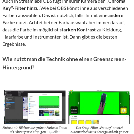
Auch in Streamlabs OBS fügt ihr eurer Kamera den
„Chroma
Key“-Filter hinzu
. Wie bei OBS könnt ihr e aus verschiedenen
Farben auswählen. Das ist nützlich, falls ihr mit eine
andere
Farbe
nutzt. Achtet bei der Farbauswahl aber immer darauf,
dass die Farbe im möglichst
starken Kontrast
zu Kleidung,
Haarfarbe und Instrumenten ist. Dann gibt es die besten
Ergebnisse.
Wie nutzt man die Technik ohne einen Greenscreen-
Hintergrund?
Einfach ein Bild nur aus grüner Farbe in Zoom
Der Snap-Filter „Watang“ ersetzt
als Hintergrund einfügen. ·
Quelle:
automatisch den Hintergrund mit grüner