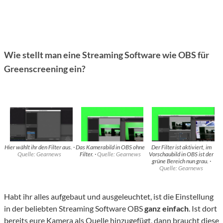
Wie stellt man eine Streaming Software wie OBS für
Greenscreening ein?
Hier wählt ihr den Filter aus. ·
Das Kamerabild in OBS ohne
Der Filter ist aktiviert, im
Quelle: Gearnews
Filter. ·
Quelle: Gearnews
Vorschaubild in OBS ist der
grüne Bereich nun grau. ·
Quelle: Gearnews
Habt ihr alles aufgebaut und ausgeleuchtet, ist die Einstellung
in der beliebten Streaming Software OBS
ganz einfach
. Ist dort
bereits eure Kamera als Quelle hinzugefügt, dann braucht diese