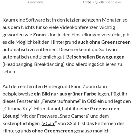
Gearnews
Farbe. ·
Quelle: Gearnews
Kaum eine Software ist in den letzten achtzehn Monaten so
aus dem Nichts für so viele Videokonferenzen wichtig
geworden wie
Zoom
. Und in den Einstellungen versteckt, gibt
es die Möglichkeit den Hintergrund
auch ohne Greenscreen
automatisch zu entfernen. Diesen erkennt die Software
automatisch und ziemlich gut. Bei
schnellen Bewegungen
(Headbanging, Breakdancing) sind allerdings Schlieren zu
sehen.
Auf den entfernten Hintergrund kann Zoom dann
beispielsweise
ein Bild nur aus grüner Farbe
legen. Fügt ihr
dieses Fenster als „Fensteraufnahme“ in OBS ein und legt den
„Chroma Key“-Filter darauf, habt ihr
eine Greenscreen-
Lösung
! Mit der Freeware „
Snap Camera
“ und dem
kostenpflichtigen „
VCam
“ von XSplit ist das Entfernen des
Hintergrunds
ohne Greenscreen
genauso möglich.