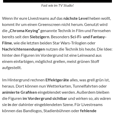
Fast wie im TV Studio!
Wenn ihr eure Livestreams auf das
nächste Level
heben wollt,
kommt ihr um einen Greenscreen nicht herum. Genutzt wird
die
„Chroma Keying“
genannte Technik in Film und Fernsehen
bereits seit den
Siebzigern
. Besonders
Sci-Fi- und Fantasy-
Filme
, wie die letzten beiden Star Wars-Trilogien oder
Nachrichtensendungen
nutzen die Technik bis heute. Die Idee:
hinter den Figuren im Vordergrund ist eine Leinwand aus
einem einfarbigen, möglichst grellen, meist grünen Stoff
aufgestellt.
Im Hintergrund rechnen
Effektgeräte
alles, was grell grün ist,
heraus. Dort können nun Wetterkarten, Tunnelfahrten oder
animierte Grafiken
eingeblendet werden. Außerdem bleiben
die Figuren
im Vordergrund sichtbar
und wirken so, als wären
sie
in
der dahinter eingeblendeten Szene. Für Livestreams
können das Bandlogos, Stadienbühnen oder
fehlende