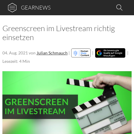
GEARNEWS
Greenscreen im Livestream richtig
einsetzen
04. Aug. 2021
von
Julian Schmauch
|
|
|
Lesezeit: 4 Min