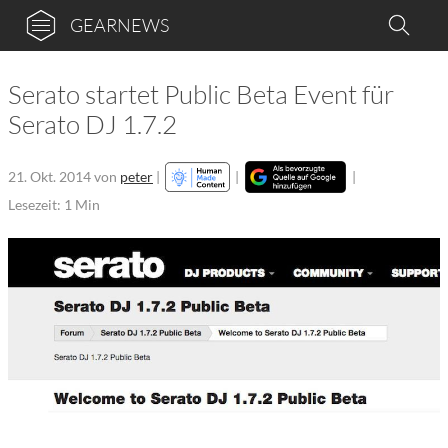
GEARNEWS
Serato startet Public Beta Event für
Serato DJ 1.7.2
21. Okt. 2014
von
peter
|
|
|
Lesezeit: 1 Min