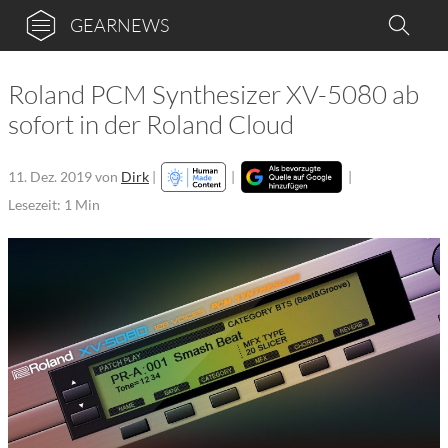
GEARNEWS
Roland PCM Synthesizer XV-5080 ab
sofort in der Roland Cloud
11. Dez. 2019
von
Dirk
|
|
|
Lesezeit: 1 Min