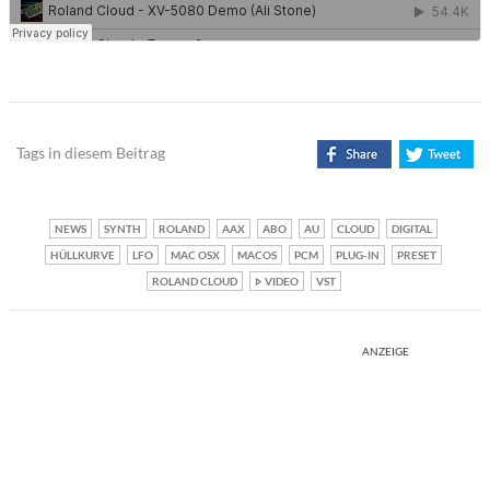
Tags in diesem Beitrag
NEWS
SYNTH
ROLAND
AAX
ABO
AU
CLOUD
DIGITAL
HÜLLKURVE
LFO
MAC OSX
MACOS
PCM
PLUG-IN
PRESET
ROLAND CLOUD
VIDEO
VST
ANZEIGE