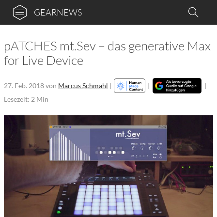
GEARNEWS
pATCHES mt.Sev – das generative Max
for Live Device
27. Feb. 2018
von
Marcus Schmahl
|
|
|
Lesezeit: 2 Min