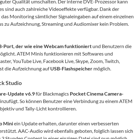
 guter Qualität umschalten. Der interne DVE-Prozessor kann
es sind auch zahlreiche Videoeffekte verfügbar. Dank der
t das Monitoring sämtlicher Signaleingaben auf einem einzelnen
atus zu Aufzeichnung, Streaming und Audiomixer kein Problem.
-Port, der wie eine Webcam funktioniert
und Benutzern die
öglicht. ATEM Minis funktionieren mit Softwares und
ster, YouTube Live, Facebook Live, Skype, Zoom, Twitch,
st die Aufzeichnung auf
USB-Flashspeicher
möglich.
k Studio
re-Update v6.9
für Blackmagics
Pocket Cinema Camera-
hinzufügt. So können Benutzer eine Verbindung zu einem ATEM
ektiv und Tally-Licht kontrollieren.
o Mini
ein Update erhalten, darunter einen verbesserten
stützt. AAC-Audio wird ebenfalls geboten, folglich lassen sich
 3 Stunden Content in einer einzigen Datei sind nun möglich.