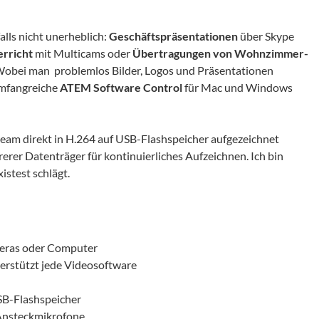
lls nicht unerheblich:
Geschäftspräsentationen
über Skype
rricht
mit Multicams oder
Übertragungen von Wohnzimmer-
 Wobei man problemlos Bilder, Logos und Präsentationen
umfangreiche
ATEM Software Control
für Mac und Windows
tream direkt in H.264 auf USB-Flashspeicher aufgezeichnet
rer Datenträger für kontinuierliches Aufzeichnen. Ich bin
istest schlägt.
meras oder Computer
rstützt jede Videosoftware
SB-Flashspeicher
 Ansteckmikrofone