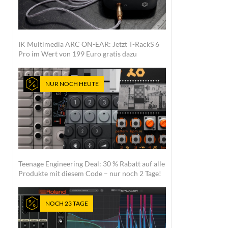
IK Multimedia ARC ON-EAR: Jetzt T-RackS 6
Pro im Wert von 199 Euro gratis dazu
NUR NOCH HEUTE
Teenage Engineering Deal: 30 % Rabatt auf alle
Produkte mit diesem Code – nur noch 2 Tage!
NOCH 23 TAGE