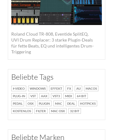
Roland Cloud TR-808, Eventide SplitEQ,
UVI Drum Replacer: 3 starke Plugin-Deals
für fette Beats, EQ und intelligentes Drum-
Triggering
Beliebte Tags
VIDEO
WINDOWS
EFFEKT
FX
AU
MACOS
PLUG-IN
VST
AAX
VST3
MIDI
64 BIT
PEDAL
OSX
PLUGIN
MAC
DEAL
HOTPICKS
KOSTENLOS
FILTER
MAC OSX
32 BIT
Beliebte Marken