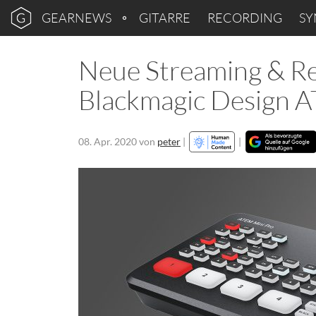
GEARNEWS
GITARRE
RECORDING
SY
Neue Streaming & R
Blackmagic Design 
08. Apr. 2020
von
peter
|
|