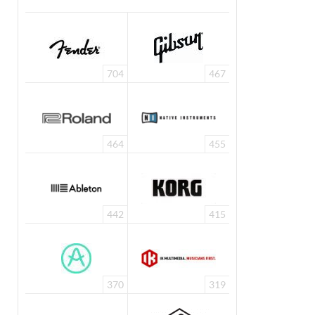
704
467
464
455
442
415
370
319