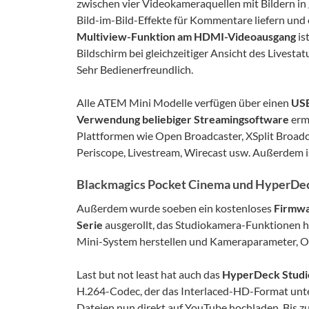
zwischen vier Videokameraquellen mit Bildern in
Bild-im-Bild-Effekte für Kommentare liefern und 
Multiview-Funktion am HDMI-Videoausgang
is
Bildschirm bei gleichzeitiger Ansicht des Livest
Sehr Bedienerfreundlich.
Alle ATEM Mini Modelle verfügen über einen
USB
Verwendung beliebiger Streamingsoftware
erm
Plattformen wie Open Broadcaster, XSplit Broadca
Periscope, Livestream, Wirecast usw. Außerdem i
Blackmagics Pocket Cinema und HyperDec
Außerdem wurde soeben ein kostenloses
Firmwa
Serie
ausgerollt, das Studiokamera-Funktionen 
Mini-System herstellen und Kameraparameter, Obj
Last but not least hat auch das
HyperDeck Studi
H.264-Codec, der das Interlaced-HD-Format unter
Dateien nun direkt auf YouTube hochladen. Bis zu