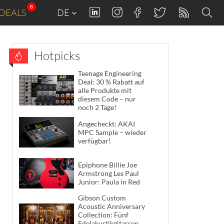
8
DEALS
DE
Hotpicks
Teenage Engineering
Deal: 30 % Rabatt auf
alle Produkte mit
diesem Code – nur
noch 2 Tage!
Angecheckt: AKAI
MPC Sample – wieder
verfügbar!
Epiphone Billie Joe
Armstrong Les Paul
Junior: Paula in Red
Gibson Custom
Acoustic Anniversary
Collection: Fünf
Edelakustikgitarren