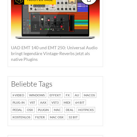
UAD EMT 140 und EMT 250: Universal Audio
bringt legendäre Vintage-Reverbs jetzt als
native Plugins
Beliebte Tags
VIDEO
WINDOWS
EFFEKT
FX
AU
MACOS
PLUG-IN
VST
AAX
VST3
MIDI
64 BIT
PEDAL
OSX
PLUGIN
MAC
DEAL
HOTPICKS
KOSTENLOS
FILTER
MAC OSX
32 BIT