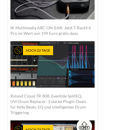
IK Multimedia ARC ON-EAR: Jetzt T-RackS 6
Pro im Wert von 199 Euro gratis dazu
NOCH 22 TAGE
Roland Cloud TR-808, Eventide SplitEQ,
UVI Drum Replacer: 3 starke Plugin-Deals
für fette Beats, EQ und intelligentes Drum-
Triggering
NOCH 23 TAGE