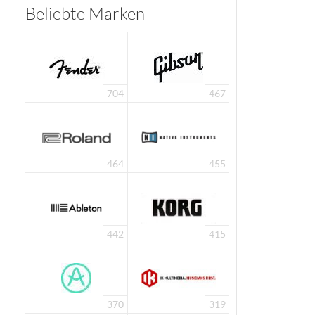
Beliebte Marken
704
467
464
455
442
415
370
319