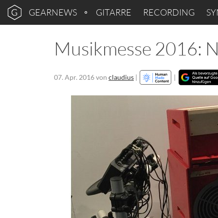
GEARNEWS
GITARRE
RECORDING
SY
Musikmesse 2016: N
07. Apr. 2016
von
claudius
|
|