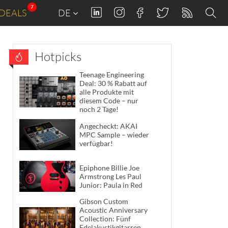
7
DEALS
DE
Hotpicks
Teenage Engineering
Deal: 30 % Rabatt auf
alle Produkte mit
diesem Code – nur
noch 2 Tage!
Angecheckt: AKAI
MPC Sample – wieder
verfügbar!
Epiphone Billie Joe
Armstrong Les Paul
Junior: Paula in Red
Gibson Custom
Acoustic Anniversary
Collection: Fünf
Edelakustikgitarren