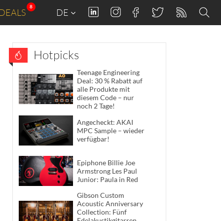
8
DEALS
DE
Hotpicks
Teenage Engineering
Deal: 30 % Rabatt auf
alle Produkte mit
diesem Code – nur
noch 2 Tage!
Angecheckt: AKAI
MPC Sample – wieder
verfügbar!
Epiphone Billie Joe
Armstrong Les Paul
Junior: Paula in Red
Gibson Custom
Acoustic Anniversary
Collection: Fünf
Edelakustikgitarren