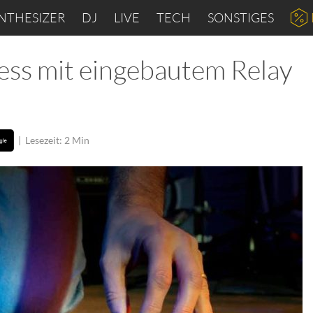
NTHESIZER
DJ
LIVE
TECH
SONSTIGES
ss mit eingebautem Relay
|
Lesezeit: 2 Min