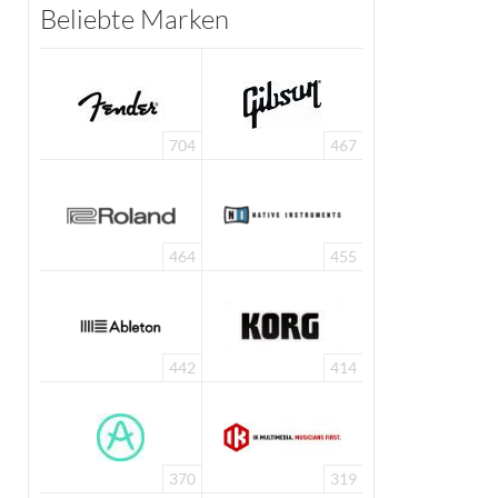
Beliebte Marken
704
467
464
455
442
414
370
319