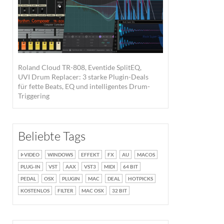
Roland Cloud TR-808, Eventide SplitEQ,
UVI Drum Replacer: 3 starke Plugin-Deals
für fette Beats, EQ und intelligentes Drum-
Triggering
Beliebte Tags
VIDEO
WINDOWS
EFFEKT
FX
AU
MACOS
PLUG-IN
VST
AAX
VST3
MIDI
64 BIT
PEDAL
OSX
PLUGIN
MAC
DEAL
HOTPICKS
KOSTENLOS
FILTER
MAC OSX
32 BIT