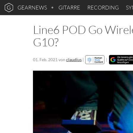
GEARNEWS
GITARRE
RECORDING
SY
Line6 POD Go Wirele
G10?
01. Feb. 2021
von
claudius
|
|