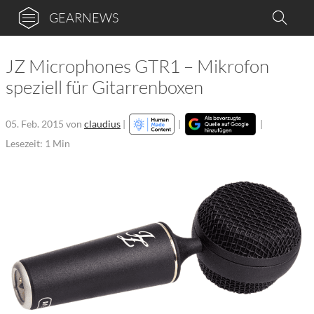
GEARNEWS
JZ Microphones GTR1 – Mikrofon
speziell für Gitarrenboxen
05. Feb. 2015
von
claudius
|
|
|
Lesezeit: 1 Min