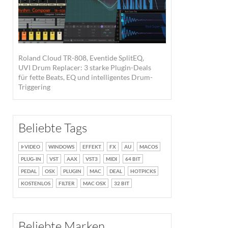
Roland Cloud TR-808, Eventide SplitEQ,
UVI Drum Replacer: 3 starke Plugin-Deals
für fette Beats, EQ und intelligentes Drum-
Triggering
Beliebte Tags
VIDEO
WINDOWS
EFFEKT
FX
AU
MACOS
PLUG-IN
VST
AAX
VST3
MIDI
64 BIT
PEDAL
OSX
PLUGIN
MAC
DEAL
HOTPICKS
KOSTENLOS
FILTER
MAC OSX
32 BIT
Beliebte Marken