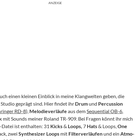
ANZEIGE
ch einen kleinen Einblick in meine Klangwelten geben, die
tudio geprägt sind. Hier findet ihr
Drum
und
Percussion
ringer RD-8
),
Melodieverläufe
aus dem
Sequential OB-6
,
k
mit Sounds meiner Roland TR-909. Bei Fragen könnt ihr mich
-Datei ist enthalten: 31
Kicks
&
Loops,
7
Hats
& Loops,
One
ck, zwei
Synthesizer Loops
mit
Filterverläufen
und ein
Atmo-