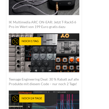
IK Multimedia ARC ON-EAR: Jetzt T-RackS 6
Pro im Wert von 199 Euro gratis dazu
NOCH 1 TAG
Teenage Engineering Deal: 30 % Rabatt auf alle
Produkte mit diesem Code – nur noch 2 Tage!
NOCH 24 TAGE