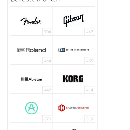
704
467
464
455
442
414
370
319