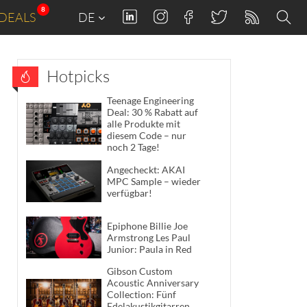
8
DEALS
DE
Hotpicks
Teenage Engineering
Deal: 30 % Rabatt auf
alle Produkte mit
diesem Code – nur
noch 2 Tage!
Angecheckt: AKAI
MPC Sample – wieder
verfügbar!
Epiphone Billie Joe
Armstrong Les Paul
Junior: Paula in Red
Gibson Custom
Acoustic Anniversary
Collection: Fünf
Edelakustikgitarren