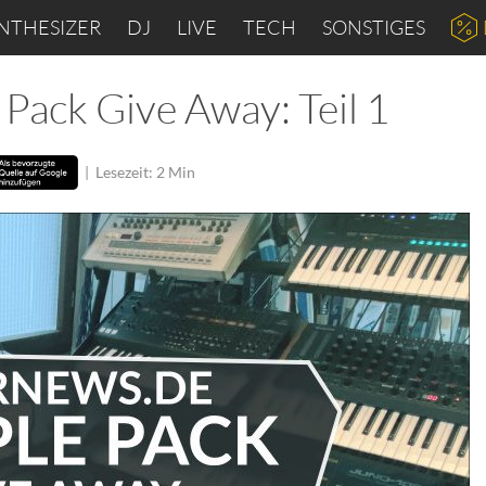
NTHESIZER
DJ
LIVE
TECH
SONSTIGES
Pack Give Away: Teil 1
|
Lesezeit: 2 Min