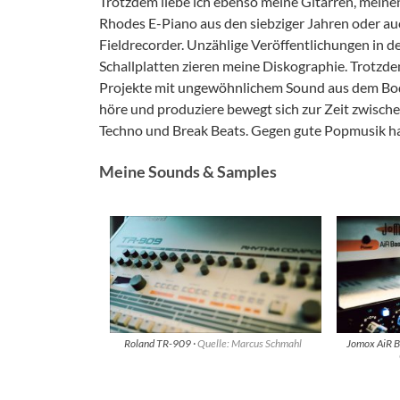
Trotzdem liebe ich ebenso meine Gitarren, meine
Rhodes E-Piano aus den siebziger Jahren oder a
Fieldrecorder. Unzählige Veröffentlichungen in 
Schallplatten zieren meine Diskographie. Trotzde
Projekte mit ungewöhnlichem Sound aus dem Bode
höre und produziere bewegt sich zur Zeit zwische
Techno und Break Beats. Gegen gute Popmusik ha
Meine Sounds & Samples
Roland TR-909 ·
Quelle: Marcus Schmahl
Jomox AiR B