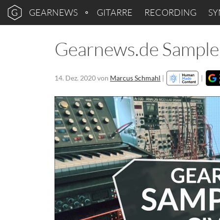
GEARNEWS
GITARRE
RECORDING
SY
Gearnews.de Sample 
14. Dez. 2020
von
Marcus Schmahl
|
|