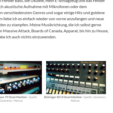
n Fender Bass, die Ukulele, mein E-Schlagzeug und das Fender
uch akustische Aufnahme mit Mikrofonen oder dem
den verschiedensten Genres und sogar einige Hits und goldene
m liebe ich es einfach wieder von vorne anzufangen und neue
n zu stampfen. Meine Musikrichtung, die ich selbst gerne
n Massive Attack, Boards of Canada, Apparat, bis hin zu House,
be ich auch nichts einzuwenden.
ase 99 Drum Machine ·
Quelle:
Behringer RD-8 Drum Machine ·
Quelle: Gearnews,
Gearnews, Marcus
Marcus