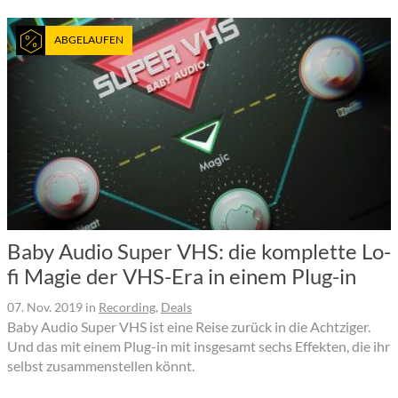
ABGELAUFEN
Baby Audio Super VHS: die komplette Lo-
fi Magie der VHS-Era in einem Plug-in
07. Nov. 2019
in
Recording
,
Deals
Baby Audio Super VHS ist eine Reise zurück in die Achtziger.
Und das mit einem Plug-in mit insgesamt sechs Effekten, die ihr
selbst zusammenstellen könnt.