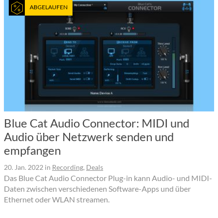
ABGELAUFEN
Blue Cat Audio Connector: MIDI und
Audio über Netzwerk senden und
empfangen
20. Jan. 2022
in
Recording
,
Deals
Das Blue Cat Audio Connector Plug-in kann Audio- und MIDI-
Daten zwischen verschiedenen Software-Apps und über
Ethernet oder WLAN streamen.