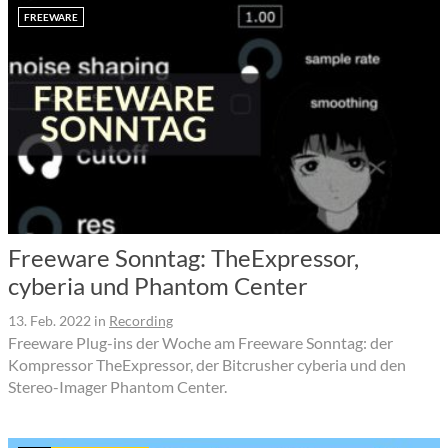
FREEWARE
Freeware Sonntag: TheExpressor,
cyberia und Phantom Center
13. Feb. 2022
in
Recording
Freeware Plug-ins der Woche am Freeware Sonntag: der
Kompressor TheExpressor, der Bitcrusher cyberia und den
Stereo-Imager Phantom Center.