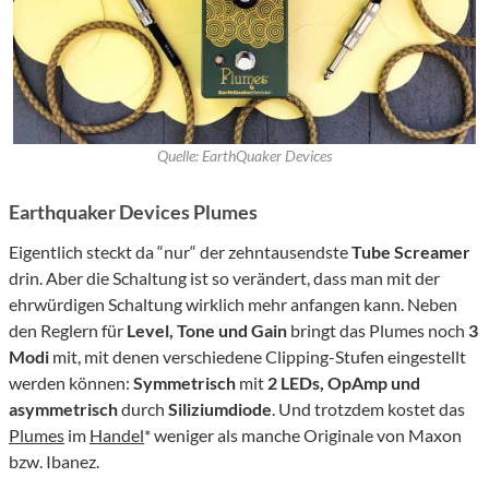
Quelle: EarthQuaker Devices
Earthquaker Devices Plumes
Eigentlich steckt da “nur“ der zehntausendste
Tube Screamer
drin. Aber die Schaltung ist so verändert, dass man mit der
ehrwürdigen Schaltung wirklich mehr anfangen kann. Neben
den Reglern für
Level, Tone und Gain
bringt das Plumes noch
3
Modi
mit, mit denen verschiedene Clipping-Stufen eingestellt
werden können:
Symmetrisch
mit
2 LEDs, OpAmp und
asymmetrisch
durch
Siliziumdiode
. Und trotzdem kostet das
Plumes
im
Handel
* weniger als manche Originale von Maxon
bzw. Ibanez.