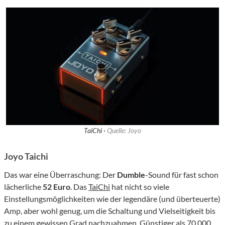
TaiChi ·
Quelle: Joyo
Joyo Taichi
Das war eine Überraschung: Der
Dumble
-Sound für fast schon
lächerliche
52 Euro
. Das
TaiChi
hat nicht so viele
Einstellungsmöglichkeiten wie der legendäre (und überteuerte)
Amp, aber wohl genug, um die Schaltung und Vielseitigkeit bis
zu einem gewissen Grad nachzuahmen. Günstiger als 70.000