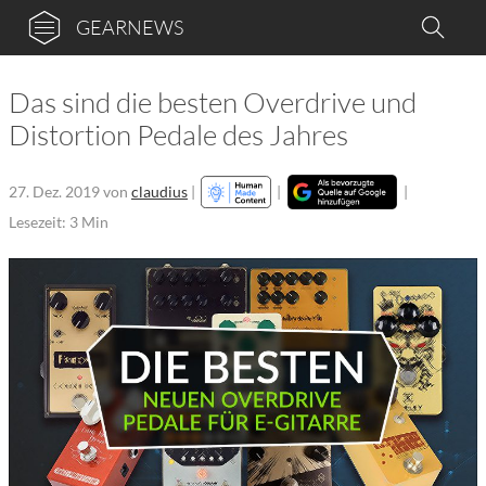
GEARNEWS
Das sind die besten Overdrive und
Distortion Pedale des Jahres
27. Dez. 2019
von
claudius
|
|
|
Lesezeit: 3 Min