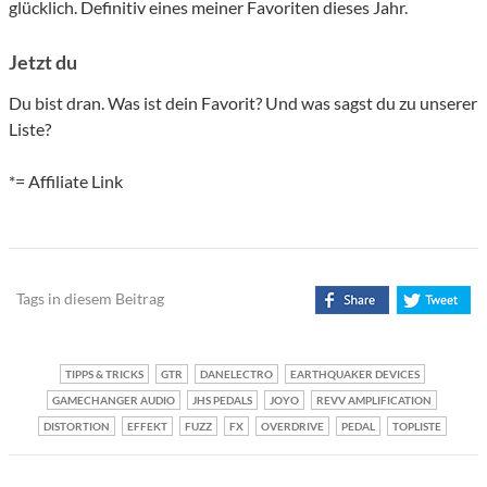
glücklich. Definitiv eines meiner Favoriten dieses Jahr.
Jetzt du
Du bist dran. Was ist dein Favorit? Und was sagst du zu unserer
Liste?
*= Affiliate Link
Tags in diesem Beitrag
TIPPS & TRICKS
GTR
DANELECTRO
EARTHQUAKER DEVICES
GAMECHANGER AUDIO
JHS PEDALS
JOYO
REVV AMPLIFICATION
DISTORTION
EFFEKT
FUZZ
FX
OVERDRIVE
PEDAL
TOPLISTE