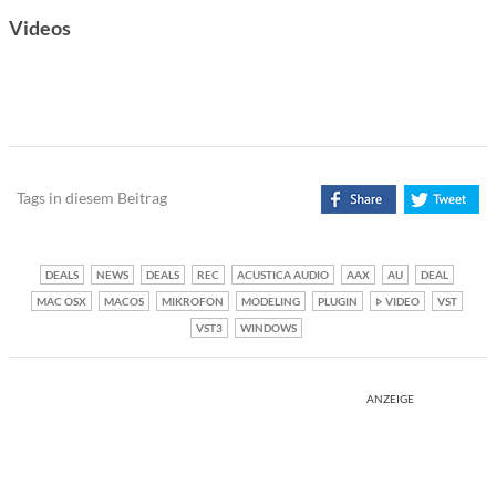
Videos
Tags in diesem Beitrag
DEALS
NEWS
DEALS
REC
ACUSTICA AUDIO
AAX
AU
DEAL
MAC OSX
MACOS
MIKROFON
MODELING
PLUGIN
VIDEO
VST
VST3
WINDOWS
ANZEIGE