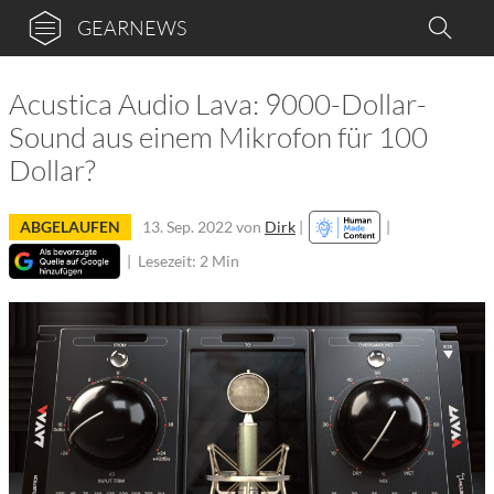
GEARNEWS
Acustica Audio Lava: 9000-Dollar-
Sound aus einem Mikrofon für 100
Dollar?
ABGELAUFEN
13. Sep. 2022
von
Dirk
|
|
|
Lesezeit: 2 Min