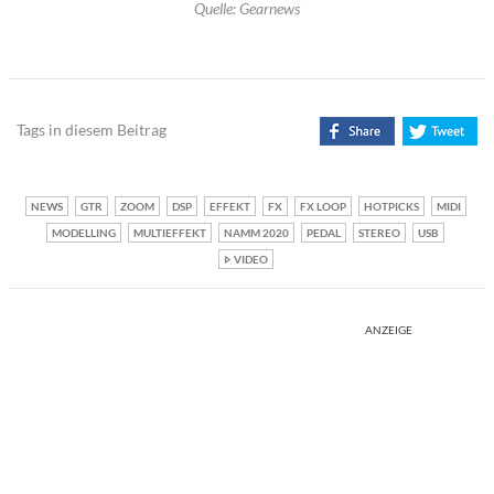
Quelle: Gearnews
Tags in diesem Beitrag
NEWS
GTR
ZOOM
DSP
EFFEKT
FX
FX LOOP
HOTPICKS
MIDI
MODELLING
MULTIEFFEKT
NAMM 2020
PEDAL
STEREO
USB
VIDEO
ANZEIGE