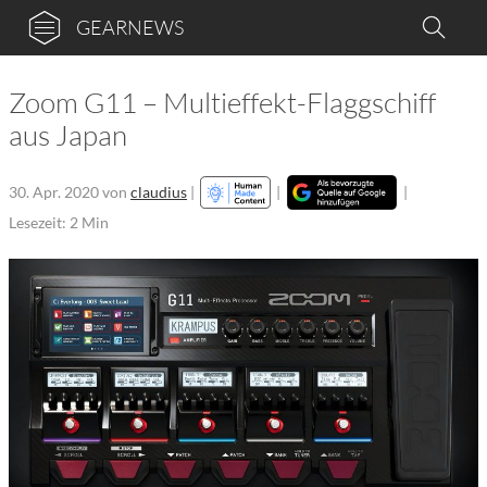
GEARNEWS
Zoom G11 – Multieffekt-Flaggschiff
aus Japan
30. Apr. 2020
von
claudius
|
|
|
Lesezeit: 2 Min