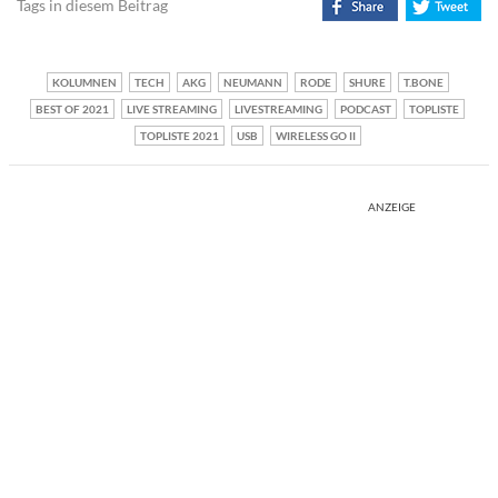
Tags in diesem Beitrag
KOLUMNEN
TECH
AKG
NEUMANN
RODE
SHURE
T.BONE
BEST OF 2021
LIVE STREAMING
LIVESTREAMING
PODCAST
TOPLISTE
TOPLISTE 2021
USB
WIRELESS GO II
ANZEIGE