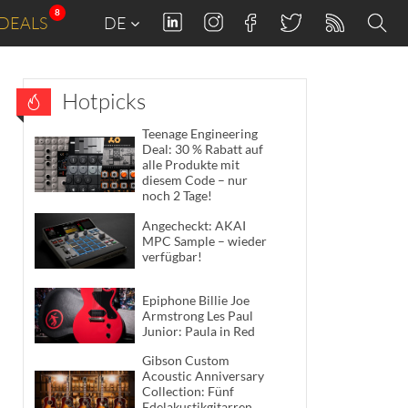
8
DEALS
DE
Hotpicks
Teenage Engineering
Deal: 30 % Rabatt auf
alle Produkte mit
diesem Code – nur
noch 2 Tage!
Angecheckt: AKAI
MPC Sample – wieder
verfügbar!
Epiphone Billie Joe
Armstrong Les Paul
Junior: Paula in Red
Gibson Custom
Acoustic Anniversary
Collection: Fünf
Edelakustikgitarren