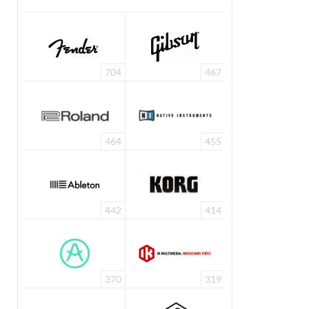
704
467
464
455
442
414
370
319