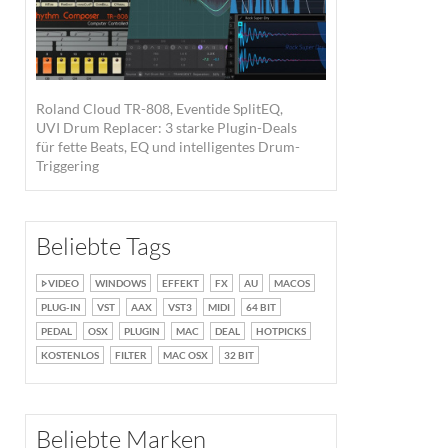
Roland Cloud TR-808, Eventide SplitEQ,
UVI Drum Replacer: 3 starke Plugin-Deals
für fette Beats, EQ und intelligentes Drum-
Triggering
Beliebte Tags
VIDEO
WINDOWS
EFFEKT
FX
AU
MACOS
PLUG-IN
VST
AAX
VST3
MIDI
64 BIT
PEDAL
OSX
PLUGIN
MAC
DEAL
HOTPICKS
KOSTENLOS
FILTER
MAC OSX
32 BIT
Beliebte Marken