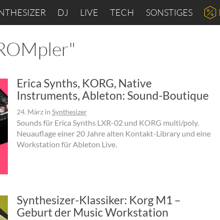
NTHESIZER
DJ
LIVE
TECH
SONSTIGES
"ROMpler"
Erica Synths, KORG, Native
Instruments, Ableton: Sound-Boutique
24. März
in
Synthesizer
Sounds für Erica Synths LXR-02 und KORG multi/poly.
Neuauflage einer 20 Jahre alten Kontakt-Library und eine
Workstation für Ableton Live.
Synthesizer-Klassiker: Korg M1 –
Geburt der Music Workstation