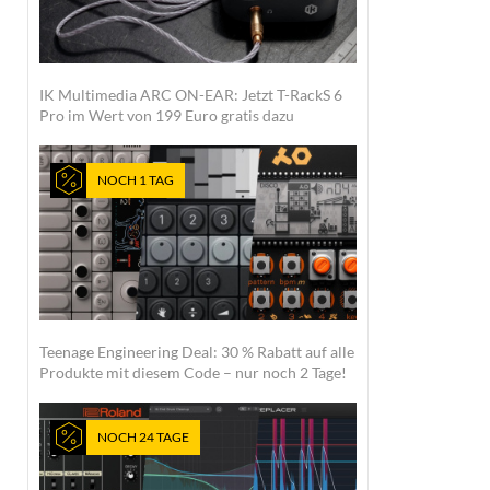
IK Multimedia ARC ON-EAR: Jetzt T-RackS 6
Pro im Wert von 199 Euro gratis dazu
NOCH 1 TAG
Teenage Engineering Deal: 30 % Rabatt auf alle
Produkte mit diesem Code – nur noch 2 Tage!
NOCH 24 TAGE