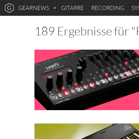
GEARNEWS
GITARRE
RECORDING
SY
189 Ergebnisse für 