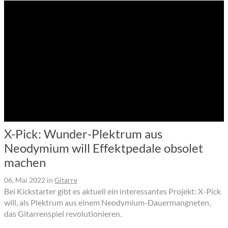
X-Pick: Wunder-Plektrum aus
Neodymium will Effektpedale obsolet
machen
06. Mai 2022
in
Gitarre
Bei Kickstarter gibt es aktuell ein interessantes Projekt: X-Pick
will, als Plektrum aus einem Neodymium-Dauermangneten,
das Gitarrenspiel revolutionieren.