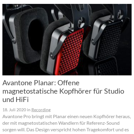
Avantone Planar: Offene
magnetostatische Kopfhörer für Studio
und HiFi
18. Juli 2020
in
Recording
Avantone Pro bringt mit Planar einen neuen Kopfhörer heraus,
der mit magnetostatischen Wandlern für Referenz-Sound
sorgen will. Das Design verspricht hohen Tragekomfort und es