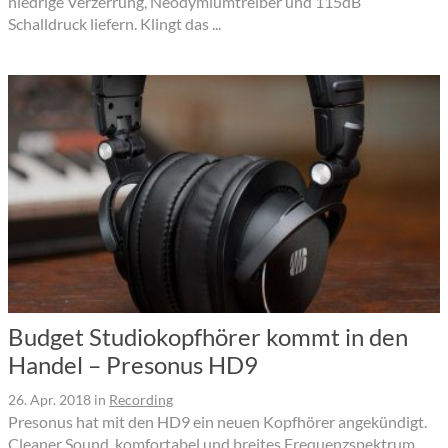
niedrige Verzerrung, Neodymiumtreiber und 115dB
Schalldruck liefern. Klingt das ...
Budget Studiokopfhörer kommt in den
Handel – Presonus HD9
26. Apr. 2018
in
Recording
Presonus hat mit den HD9 ein neuen Kopfhörer angekündigt.
Cleaner Sound, komfortabel und breites Frequenzspektrum