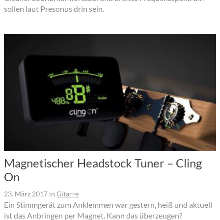
sollen laut Presonus drin sein.
Magnetischer Headstock Tuner – Cling
On
23. März 2017
in
Gitarre
Ein Stimmgerät zum Anklemmen war gestern, heiß und aktuell
ist das Anbringen per Magnet. Kann das überzeugen?