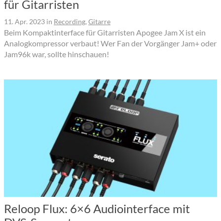
für Gitarristen
11. Apr. 2023
in
Recording
,
Gitarre
Beim Kompaktinterface für Gitarristen Apogee Jam X ist ein
Analogkompressor verbaut! Wer Fan der Vorgänger Jam+ oder
Jam96k war, sollte hinschauen!
Reloop Flux: 6×6 Audiointerface mit