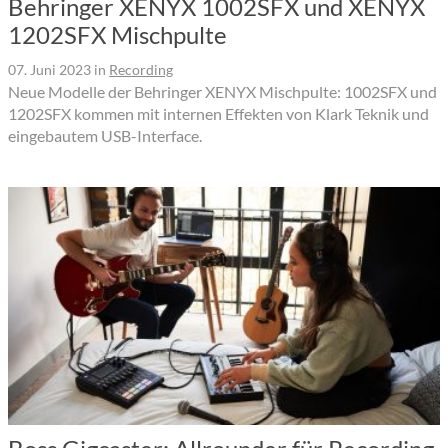
Behringer XENYX 1002SFX und XENYX
1202SFX Mischpulte
07. Juni 2023
in
Recording
Neue Modelle der Behringer XENYX Mischpulte: 1002SFX und
1202SFX kommen mit internen Effekten von Klark Teknik und
eingebautem USB-Interface.