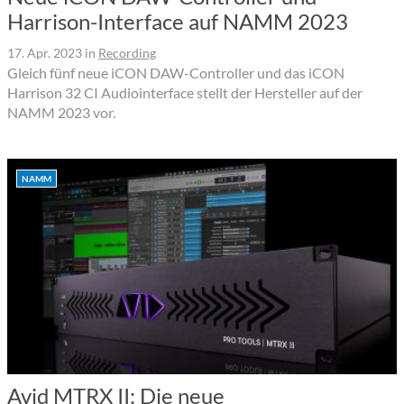
Harrison-Interface auf NAMM 2023
17. Apr. 2023
in
Recording
Gleich fünf neue iCON DAW-Controller und das iCON
Harrison 32 CI Audiointerface stellt der Hersteller auf der
NAMM 2023 vor.
NAMM
Avid MTRX II: Die neue