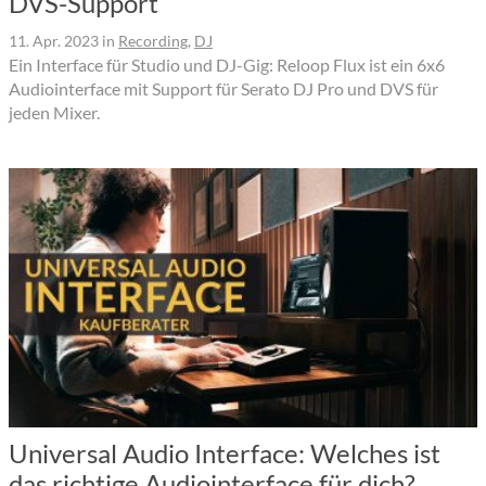
DVS-Support
11. Apr. 2023
in
Recording
,
DJ
Ein Interface für Studio und DJ-Gig: Reloop Flux ist ein 6x6
Audiointerface mit Support für Serato DJ Pro und DVS für
jeden Mixer.
Universal Audio Interface: Welches ist
das richtige Audiointerface für dich?