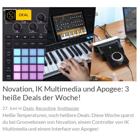
DEAL
Novation, IK Multimedia und Apogee: 3
heiße Deals der Woche!
27. Juni
in
Deals
,
Recording
,
Synthesizer
Heiße Temperaturen, noch heißere Deals: Diese Woche sparst
du bei Grooveboxen von Novation, einem Controller von IK
Multimedia und einem Interface von Apogee!