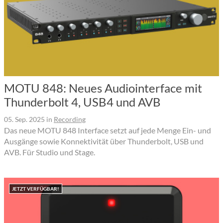
MOTU 848: Neues Audiointerface mit
Thunderbolt 4, USB4 und AVB
05. Sep. 2025
in
Recording
Das neue MOTU 848 Interface setzt auf jede Menge Ein- und
Ausgänge sowie Konnektivität über Thunderbolt, USB und
AVB. Für Studio und Stage.
JETZT VERFÜGBAR!