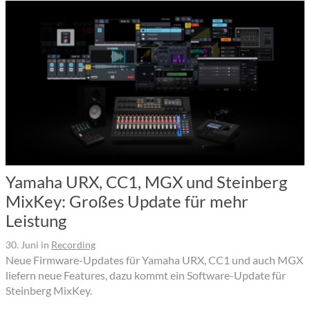
Yamaha URX, CC1, MGX und Steinberg
MixKey: Großes Update für mehr
Leistung
30. Juni
in
Recording
Neue Firmware-Updates für Yamaha URX, CC1 und auch MGX
liefern neue Features, dazu kommt ein Software-Update für
Steinberg MixKey.