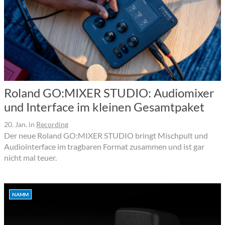
Roland GO:MIXER STUDIO: Audiomixer
und Interface im kleinen Gesamtpaket
20. Jan.
in
Recording
Der neue Roland GO:MIXER STUDIO bringt Mischpult und
Audiointerface im tragbaren Format zusammen und ist gar
nicht mal teuer.
NAMM