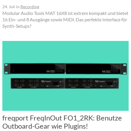
24. Juli
in
Recording
Modular Audio Tools MAT 16X8 ist extrem kompakt und bietet
16 Ein- und 8 Ausgänge sowie MIDI. Das perfekte Interface für
Synth-Setups?
freqport FreqInOut FO1_2RK: Benutze
Outboard-Gear wie Plugins!