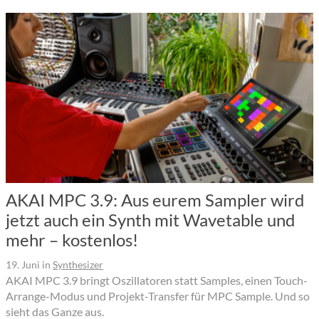
AKAI MPC 3.9: Aus eurem Sampler wird
jetzt auch ein Synth mit Wavetable und
mehr – kostenlos!
19. Juni
in
Synthesizer
AKAI MPC 3.9 bringt Oszillatoren statt Samples, einen Touch-
Arrange-Modus und Projekt-Transfer für MPC Sample. Und so
sieht das Ganze aus.