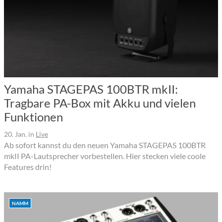
Yamaha STAGEPAS 100BTR mkII:
Tragbare PA-Box mit Akku und vielen
Funktionen
20. Jan.
in
Live
Ab sofort kannst du den neuen Yamaha STAGEPAS 100BTR
mkII PA-Lautsprecher vorbestellen. Hier stecken viele coole
Features drin!
NAMM