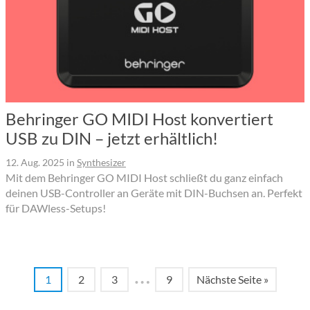
Behringer GO MIDI Host konvertiert
USB zu DIN – jetzt erhältlich!
12. Aug. 2025
in
Synthesizer
Mit dem Behringer GO MIDI Host schließt du ganz einfach
deinen USB-Controller an Geräte mit DIN-Buchsen an. Perfekt
für DAWless-Setups!
…
1
2
3
9
Nächste Seite »