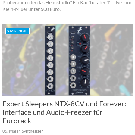
Proberaum oder das Heimstudio? Ein Kaufberater für Live- und
Klein-Mixer unter 500 Euro.
SUPERBOOTH
Expert Sleepers NTX-8CV und Forever:
Interface und Audio-Freezer für
Eurorack
05. Mai
in
Synthesizer