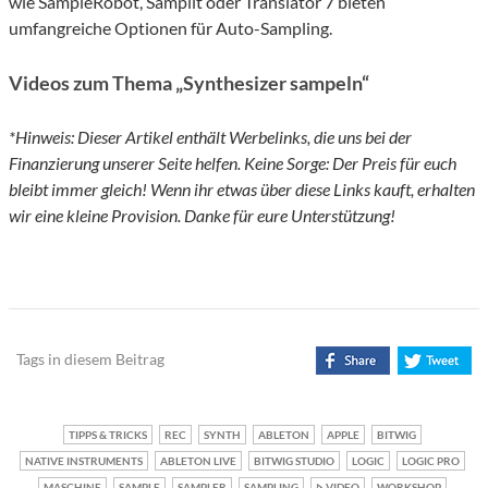
wie SampleRobot, Samplit oder Translator 7 bieten
umfangreiche Optionen für Auto-Sampling.
Videos zum Thema „Synthesizer sampeln“
*Hinweis: Dieser Artikel enthält Werbelinks, die uns bei der
Finanzierung unserer Seite helfen. Keine Sorge: Der Preis für euch
bleibt immer gleich! Wenn ihr etwas über diese Links kauft, erhalten
wir eine kleine Provision. Danke für eure Unterstützung!
Tags in diesem Beitrag
TIPPS & TRICKS
REC
SYNTH
ABLETON
APPLE
BITWIG
NATIVE INSTRUMENTS
ABLETON LIVE
BITWIG STUDIO
LOGIC
LOGIC PRO
MASCHINE
SAMPLE
SAMPLER
SAMPLING
VIDEO
WORKSHOP