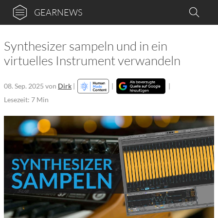
GEARNEWS
Synthesizer sampeln und in ein
virtuelles Instrument verwandeln
08. Sep. 2025
von
Dirk
|
|
|
Lesezeit: 7 Min