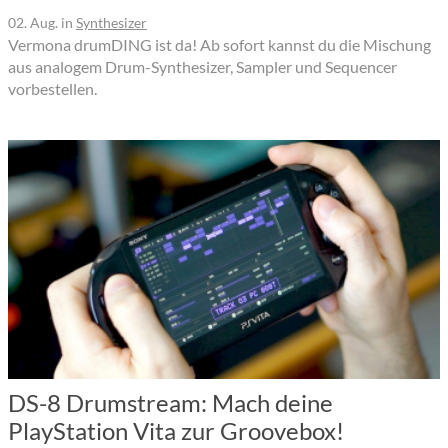
02. Aug.
in
Synthesizer
Vermona drumDING ist da! Ab sofort kannst du die Mischung
aus analogem Drum-Synthesizer, Sampler und Sequencer
vorbestellen.
DS-8 Drumstream: Mach deine
PlayStation Vita zur Groovebox!