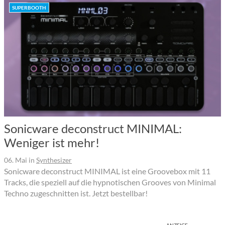
SUPERBOOTH
Sonicware deconstruct MINIMAL:
Weniger ist mehr!
06. Mai
in
Synthesizer
Sonicware deconstruct MINIMAL ist eine Groovebox mit 11
Tracks, die speziell auf die hypnotischen Grooves von Minimal
Techno zugeschnitten ist. Jetzt bestellbar!
ANZEIGE