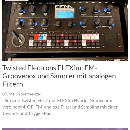
Twisted Electrons FLEXfm: FM-
Groovebox und Sampler mit analogen
Filtern
07. Mai
in
Synthesizer
Die neue Twisted Electrons FLEXfm Hybrid-Groovebox
verbindet 4-OP-FM, analoge Filter und Sampling mit einen
Joystick und Trigger-Pad.