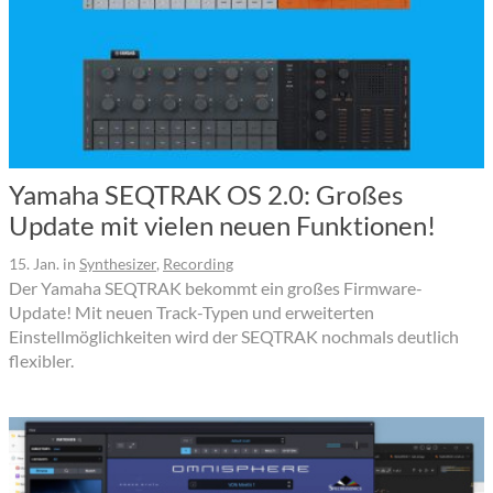
Yamaha SEQTRAK OS 2.0: Großes
Update mit vielen neuen Funktionen!
15. Jan.
in
Synthesizer
,
Recording
Der Yamaha SEQTRAK bekommt ein großes Firmware-
Update! Mit neuen Track-Typen und erweiterten
Einstellmöglichkeiten wird der SEQTRAK nochmals deutlich
flexibler.