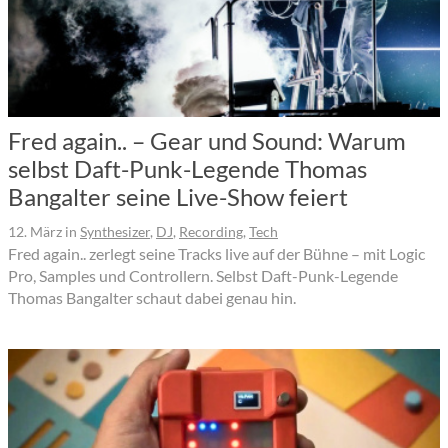
Fred again.. – Gear und Sound: Warum
selbst Daft-Punk-Legende Thomas
Bangalter seine Live-Show feiert
12. März
in
Synthesizer
,
DJ
,
Recording
,
Tech
Fred again.. zerlegt seine Tracks live auf der Bühne – mit Logic
Pro, Samples und Controllern. Selbst Daft-Punk-Legende
Thomas Bangalter schaut dabei genau hin.