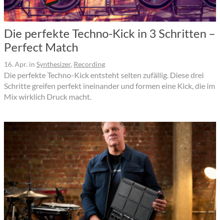
Die perfekte Techno-Kick in 3 Schritten –
Perfect Match
16. Apr.
in
Synthesizer
,
Recording
Die perfekte Techno-Kick entsteht selten zufällig. Diese drei
Schritte greifen perfekt ineinander und formen eine Kick, die im
Mix wirklich Druck macht.