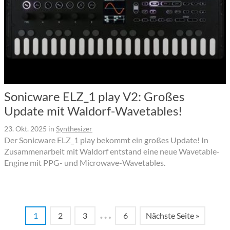
Sonicware ELZ_1 play V2: Großes
Update mit Waldorf-Wavetables!
23. Okt. 2025
in
Synthesizer
Der Sonicware ELZ_1 play bekommt ein großes Update! In
Zusammenarbeit mit Waldorf entstand eine neue Wavetable-
Engine mit PPG- und Microwave-Wavetables.
…
1
2
3
6
Nächste Seite »