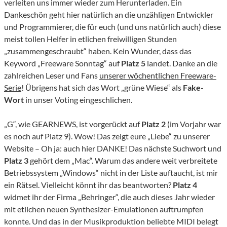
verleiten uns immer wieder zum Herunterladen. Ein
Dankeschön geht hier natürlich an die unzähligen Entwickler
und Programmierer, die für euch (und uns natürlich auch) diese
meist tollen Helfer in etlichen freiwilligen Stunden
„zusammengeschraubt“ haben. Kein Wunder, dass das
Keyword „Freeware Sonntag“ auf
Platz 5
landet. Danke an die
zahlreichen Leser und Fans
unserer wöchentlichen Freeware-
Serie
! Übrigens hat sich das Wort „grüne Wiese“ als
Fake-
Wort
in unser Voting eingeschlichen.
„G“, wie GEARNEWS, ist vorgerückt auf
Platz 2
(im Vorjahr war
es noch auf Platz 9). Wow! Das zeigt eure „Liebe“ zu unserer
Website – Oh ja: auch hier DANKE! Das nächste Suchwort und
Platz 3
gehört dem „Mac“. Warum das andere weit verbreitete
Betriebssystem „Windows“ nicht in der Liste auftaucht, ist mir
ein Rätsel. Vielleicht könnt ihr das beantworten?
Platz 4
widmet ihr der Firma „Behringer“, die auch dieses Jahr wieder
mit etlichen neuen Synthesizer-Emulationen auftrumpfen
konnte. Und das in der Musikproduktion beliebte MIDI belegt