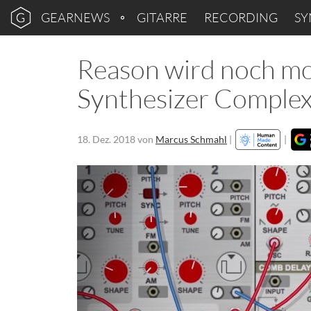
GEARNEWS
GITARRE
RECORDING
SY
Reason wird noch mo
Synthesizer Comple
18. Dez. 2018
von
Marcus Schmahl
|
|