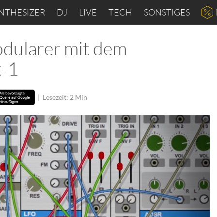
NTHESIZER
DJ
LIVE
TECH
SONSTIGES
dularer mit dem
x-1
|
Lesezeit: 2 Min