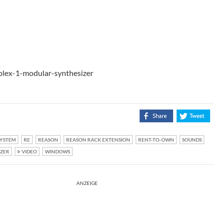
plex-1-modular-synthesizer
YSTEM
RE
REASON
REASON RACK EXTENSION
RENT-TO-OWN
SOUNDS
IZER
VIDEO
WINDOWS
ANZEIGE