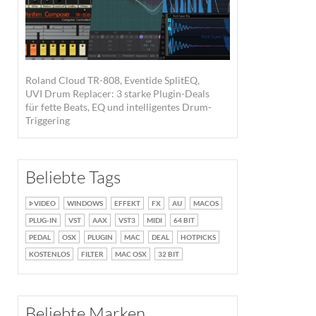
Roland Cloud TR-808, Eventide SplitEQ,
UVI Drum Replacer: 3 starke Plugin-Deals
für fette Beats, EQ und intelligentes Drum-
Triggering
Beliebte Tags
VIDEO
WINDOWS
EFFEKT
FX
AU
MACOS
PLUG-IN
VST
AAX
VST3
MIDI
64 BIT
PEDAL
OSX
PLUGIN
MAC
DEAL
HOTPICKS
KOSTENLOS
FILTER
MAC OSX
32 BIT
Beliebte Marken