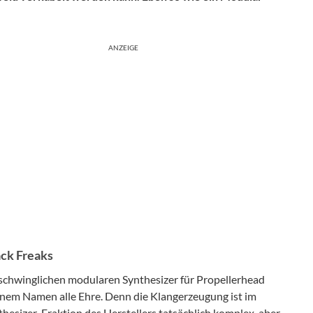
ANZEIGE
ack Freaks
rschwinglichen modularen Synthesizer für Propellerhead
nem Namen alle Ehre. Denn die Klangerzeugung ist im
hesizer-Fraktion des Herstellers tatsächlich komplex, aber