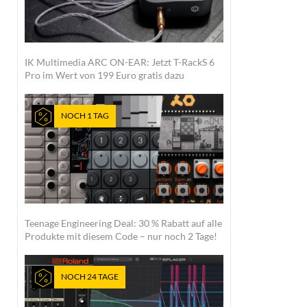
IK Multimedia ARC ON-EAR: Jetzt T-RackS 6
Pro im Wert von 199 Euro gratis dazu
NOCH 1 TAG
Teenage Engineering Deal: 30 % Rabatt auf alle
Produkte mit diesem Code – nur noch 2 Tage!
NOCH 24 TAGE