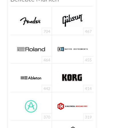
704
467
464
455
442
414
370
319