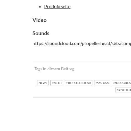
Produktseite
Video
Sounds
https://soundcloud.com/propellerhead/sets/com
Tags in diesem Beitrag
NEWS
SYNTH
PROPELLERHEAD
MAC OSX
MODULAR-S
SYNTHES