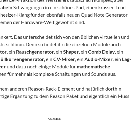
kabeln
Schwingungen in ein schönes Pad, einen krassen Lead-
thesizer-Klang für den ebenfalls neuen
Quad Note Generator
ystemen der Hardware-Welt gewohnt sind.
ankert. Das unterscheidet sich von den üblichen virtuellen und
ht schlimm. Denn so findet ihr die einzelnen Module auch
ator
, ein
Rauschgenerator
, ein
Shaper
, ein
Comb Delay
, ein
üllkurvengenerator
, ein
CV-Mixer
, ein
Audio-Mixer
, ein
Lag-
cer
und dazu noch einige Module für
mathematische
men für mehr als komplexe Schaltungen und Sounds aus.
einem anderen Reason-Rack-Element und natürlich dorthin
ßartige Ergänzung zu dem Reason Paket und eigentlich ein Muss
ANZEIGE