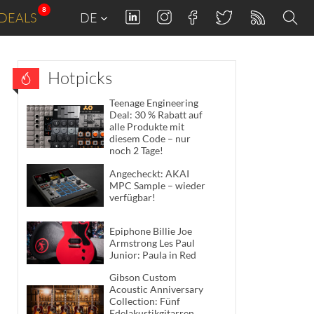
8
DEALS
DE
Hotpicks
Teenage Engineering
Deal: 30 % Rabatt auf
alle Produkte mit
diesem Code – nur
noch 2 Tage!
Angecheckt: AKAI
MPC Sample – wieder
verfügbar!
Epiphone Billie Joe
Armstrong Les Paul
Junior: Paula in Red
Gibson Custom
Acoustic Anniversary
Collection: Fünf
Edelakustikgitarren