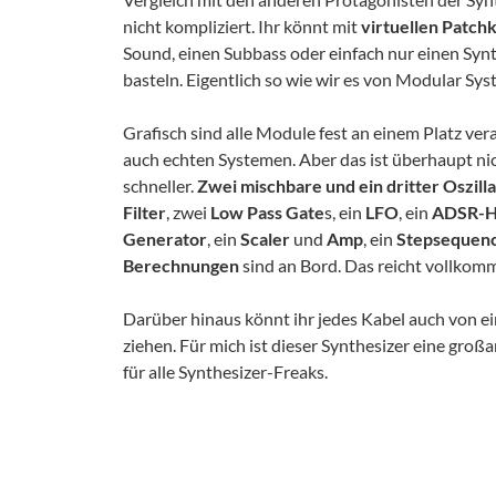
nicht kompliziert. Ihr könnt mit
virtuellen Patch
Sound, einen Subbass oder einfach nur einen Syn
basteln. Eigentlich so wie wir es von Modular S
Grafisch sind alle Module fest an einem Platz ver
auch echten Systemen. Aber das ist überhaupt nic
schneller.
Zwei mischbare und ein dritter Oszill
Filter
, zwei
Low Pass Gate
s, ein
LFO
, ein
ADSR-H
Generator
, ein
Scaler
und
Amp
, ein
Stepsequen
Berechnungen
sind an Bord. Das reicht vollkom
Darüber hinaus könnt ihr jedes Kabel auch von 
ziehen. Für mich ist dieser Synthesizer eine gro
für alle Synthesizer-Freaks.