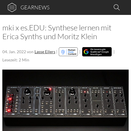
GEARNEWS
mki x es.EDU: Synthese lernen mit
Erica Synths und Moritz Klein
04. Jan. 2022
von
Lasse Eilers
|
|
|
Lesezeit: 2 Min