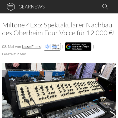
GEARNEWS
Miltone 4Exp: Spektakulärer Nachbau
des Oberheim Four Voice für 12.000 €!
08. Mai
von
Lasse Eilers
|
|
|
Lesezeit: 2 Min