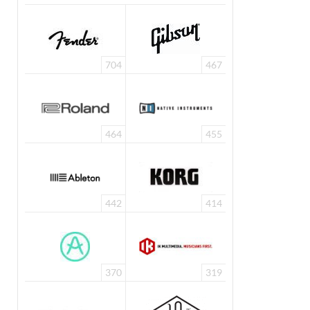
704
467
464
455
442
414
370
319