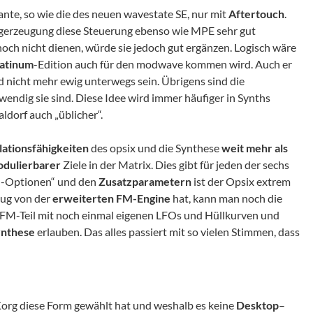
ante, so wie die des neuen wavestate SE, nur mit
Aftertouch
.
angerzeugung diese Steuerung ebenso wie MPE sehr gut
och nicht dienen, würde sie jedoch gut ergänzen. Logisch wäre
latinum
-Edition auch für den modwave kommen wird. Auch er
d nicht mehr ewig unterwegs sein. Übrigens sind die
dig sie sind. Diese Idee wird immer häufiger in Synths
dorf auch „üblicher“.
ationsfähigkeiten
des opsix und die Synthese
weit mehr als
dulierbarer
Ziele in der Matrix. Dies gibt für jeden der sechs
FM-Optionen“ und den
Zusatzparametern
ist der Opsix extrem
nug von der
erweiterten
FM-Engine
hat, kann man noch die
 FM-Teil mit noch einmal eigenen LFOs und Hüllkurven und
nthese
erlauben. Das alles passiert mit so vielen Stimmen, dass
Korg diese Form gewählt hat und weshalb es keine
Desktop
–