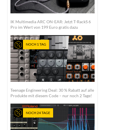
IK Multimedia ARC ON-EAR: Jetzt T-RackS 6
Pro im Wert von 199 Euro gratis dazu
NOCH 1 TAG
Teenage Engineering Deal: 30 % Rabatt auf alle
Produkte mit diesem Code – nur noch 2 Tage!
NOCH 24 TAGE