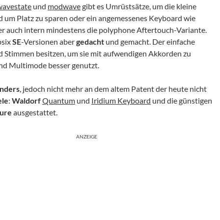
wavestate
und
modwave
gibt es Umrüstsätze, um die kleine
d um Platz zu sparen oder ein angemessenes Keyboard wie
r auch intern mindestens die polyphone Aftertouch-Variante.
psix
SE
-Versionen aber
gedacht
und gemacht. Der einfache
end Stimmen besitzen, um sie mit aufwendigen Akkorden zu
und Multimode besser genutzt.
nders
, jedoch nicht mehr an dem altem Patent der heute nicht
ele
:
Waldorf
Quantum
und
Iridium Keyboard
und die günstigen
ure
ausgestattet.
ANZEIGE