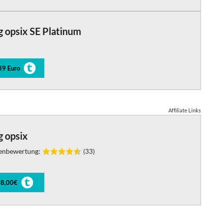
 opsix SE Platinum
89 Euro
Affiliate Links
g opsix
enbewertung:
(33)
8,00€