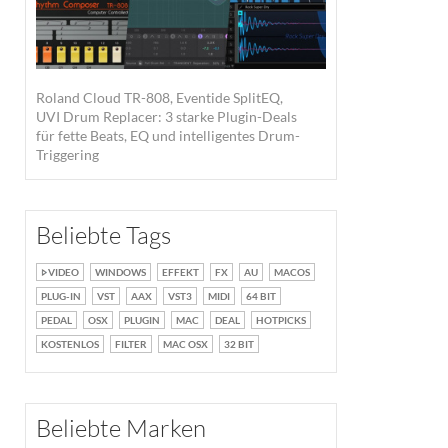
Roland Cloud TR-808, Eventide SplitEQ,
UVI Drum Replacer: 3 starke Plugin-Deals
für fette Beats, EQ und intelligentes Drum-
Triggering
Beliebte Tags
VIDEO
WINDOWS
EFFEKT
FX
AU
MACOS
PLUG-IN
VST
AAX
VST3
MIDI
64 BIT
PEDAL
OSX
PLUGIN
MAC
DEAL
HOTPICKS
KOSTENLOS
FILTER
MAC OSX
32 BIT
Beliebte Marken