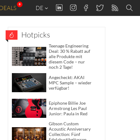
8
DEALS
DE
Hotpicks
Teenage Engineering
Deal: 30 % Rabatt auf
alle Produkte mit
diesem Code – nur
noch 2 Tage!
Angecheckt: AKAI
MPC Sample – wieder
verfügbar!
Epiphone Billie Joe
Armstrong Les Paul
Junior: Paula in Red
Gibson Custom
Acoustic Anniversary
Collection: Fünf
Edelakustikgitarren