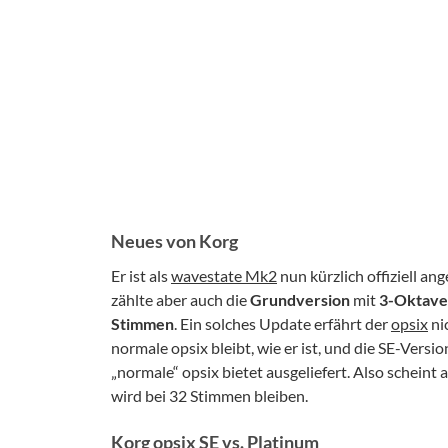
Neues von Korg
Er ist als
wavestate Mk2
nun kürzlich offiziell a
zählte aber auch die
Grundversion
mit
3-Oktave
Stimmen
. Ein solches Update erfährt der
opsix
ni
normale opsix bleibt, wie er ist, und die SE-Vers
„normale“ opsix bietet ausgeliefert. Also scheint 
wird bei 32 Stimmen bleiben.
Korg opsix SE vs. Platinum