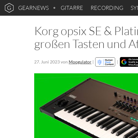
GEARNEWS
GITARRE
RECORDING
SY
Korg opsix SE & Pla
großen Tasten und A
27. Juni 2023
von
Moogulator
|
|