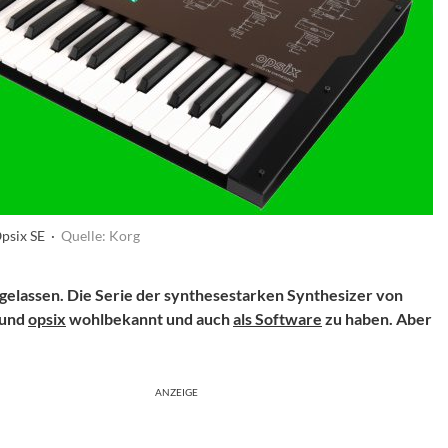
psix SE ·
Quelle: Korg
t gelassen. Die Serie der synthesestarken Synthesizer von
und
opsix
wohlbekannt und auch
als Software
zu haben. Aber
ANZEIGE