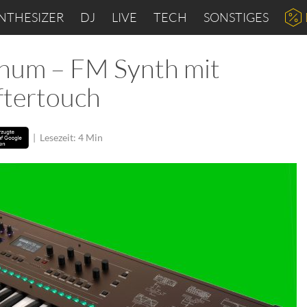
NTHESIZER
DJ
LIVE
TECH
SONSTIGES
tinum – FM Synth mit
ftertouch
|
Lesezeit: 4 Min