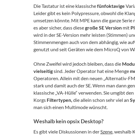
Die Tastatur ist eine klassische
fünfoktavige
Vari
Leider gibt es kein Polypressure, obwohl die Kl
umsetzen könnte. Mit MPE kann die ganze Serie n
es aber sicher, dass diese
große SE Version
mit
P
wird in der SE-Version mehr leisten (Stimmen) un
Stimmenmengen auch von dem abhängig, wie aufwen
genutzt und seit Geräten wie dem MicroQ von Wal
Ohne Zweifel wird jedoch bleiben, dass die
Modul
vielseitig
sind. Jeder Operator hat eine Menge
mo
Operatoren. Allein mit den neuen „Alternativ-
stark und damit auch der SE. Wenn man dann ge
klassische „VA-Hülle“ verwenden. Sie umgibt den
Korgs
Filtertypen,
die allein schon sehr viel an
Sy
man sich einen Multimode wünscht.
Weshalb kein opsix Desktop?
Es gibt viele Diskussionen in der
Szene
, weshalb 