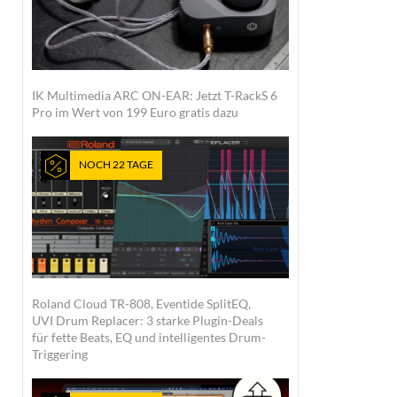
IK Multimedia ARC ON-EAR: Jetzt T-RackS 6
Pro im Wert von 199 Euro gratis dazu
NOCH 22 TAGE
Roland Cloud TR-808, Eventide SplitEQ,
UVI Drum Replacer: 3 starke Plugin-Deals
für fette Beats, EQ und intelligentes Drum-
Triggering