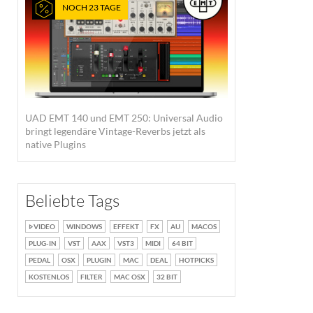
NOCH 23 TAGE
UAD EMT 140 und EMT 250: Universal Audio
bringt legendäre Vintage-Reverbs jetzt als
native Plugins
Beliebte Tags
VIDEO
WINDOWS
EFFEKT
FX
AU
MACOS
PLUG-IN
VST
AAX
VST3
MIDI
64 BIT
PEDAL
OSX
PLUGIN
MAC
DEAL
HOTPICKS
KOSTENLOS
FILTER
MAC OSX
32 BIT