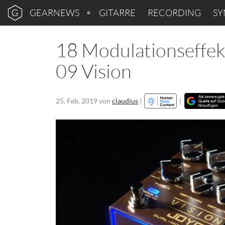
GEARNEWS
GITARRE
RECORDING
SY
18 Modulationseffek
09 Vision
25. Feb. 2019
von
claudius
|
|