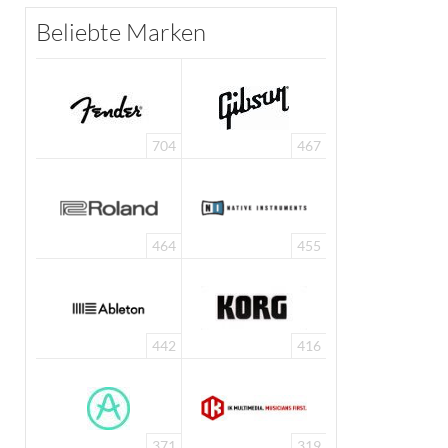
Beliebte Marken
704
467
464
455
442
416
371
319