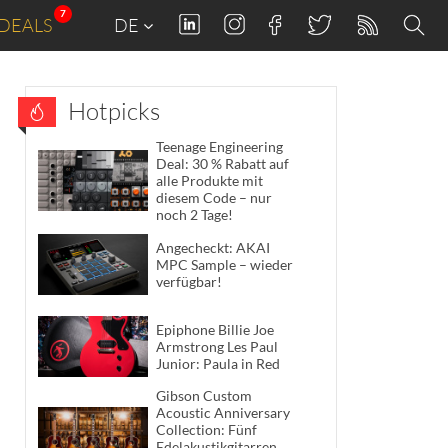
7
DEALS
DE
Hotpicks
Teenage Engineering
Deal: 30 % Rabatt auf
alle Produkte mit
diesem Code – nur
noch 2 Tage!
Angecheckt: AKAI
MPC Sample – wieder
verfügbar!
Epiphone Billie Joe
Armstrong Les Paul
Junior: Paula in Red
Gibson Custom
Acoustic Anniversary
Collection: Fünf
Edelakustikgitarren