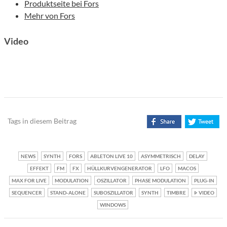
Produktseite bei Fors
Mehr von Fors
Video
Tags in diesem Beitrag
NEWS
SYNTH
FORS
ABLETON LIVE 10
ASYMMETRISCH
DELAY
EFFEKT
FM
FX
HÜLLKURVENGENERATOR
LFO
MACOS
MAX FOR LIVE
MODULATION
OSZILLATOR
PHASE MODULATION
PLUG-IN
SEQUENCER
STAND-ALONE
SUBOSZILLATOR
SYNTH
TIMBRE
VIDEO
WINDOWS