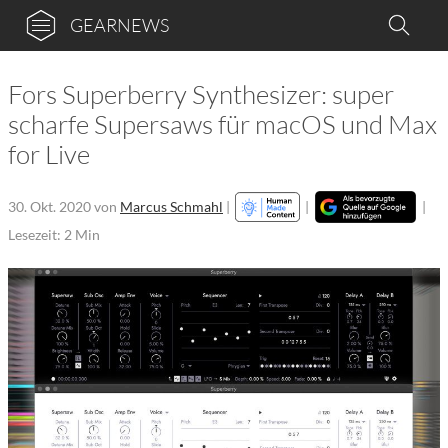
GEARNEWS
Fors Superberry Synthesizer: super
scharfe Supersaws für macOS und Max
for Live
30. Okt. 2020
von
Marcus Schmahl
|
|
|
Lesezeit: 2 Min