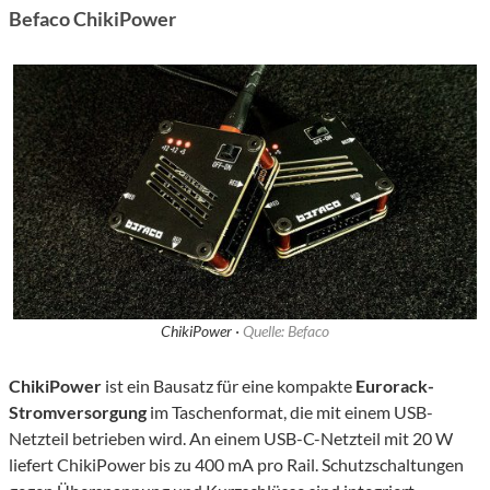
Befaco ChikiPower
ChikiPower ·
Quelle: Befaco
ChikiPower
ist ein Bausatz für eine kompakte
Eurorack-
Stromversorgung
im Taschenformat, die mit einem USB-
Netzteil betrieben wird. An einem USB-C-Netzteil mit 20 W
liefert ChikiPower bis zu 400 mA pro Rail. Schutzschaltungen