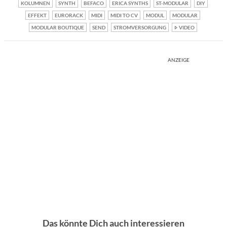
KOLUMNEN
SYNTH
BEFACO
ERICA SYNTHS
ST-MODULAR
DIY
EFFEKT
EURORACK
MIDI
MIDI TO CV
MODUL
MODULAR
MODULAR BOUTIQUE
SEND
STROMVERSORGUNG
VIDEO
ANZEIGE
Das könnte Dich auch interessieren