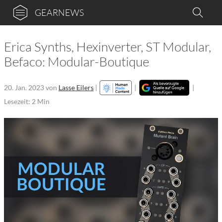
GEARNEWS
Erica Synths, Hexinverter, ST Modular,
Befaco: Modular-Boutique
20. Jan. 2023
von
Lasse Eilers
|
|
|
Lesezeit: 2 Min