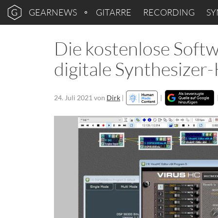
GEARNEWS
GITARRE
RECORDING
SY
Die kostenlose Soft
digitale Synthesizer-
24. Juli 2021
von
Dirk
|
|