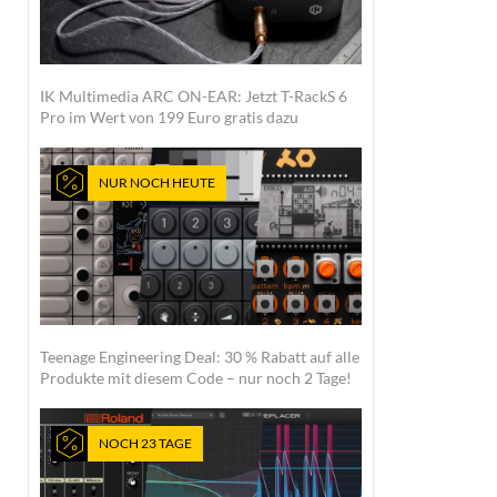
IK Multimedia ARC ON-EAR: Jetzt T-RackS 6
Pro im Wert von 199 Euro gratis dazu
NUR NOCH HEUTE
Teenage Engineering Deal: 30 % Rabatt auf alle
Produkte mit diesem Code – nur noch 2 Tage!
NOCH 23 TAGE