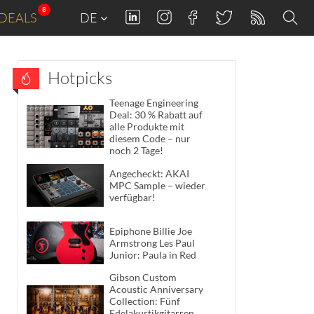
8
DEALS
DE
Hotpicks
Teenage Engineering
Deal: 30 % Rabatt auf
alle Produkte mit
diesem Code – nur
noch 2 Tage!
Angecheckt: AKAI
MPC Sample – wieder
verfügbar!
Epiphone Billie Joe
Armstrong Les Paul
Junior: Paula in Red
Gibson Custom
Acoustic Anniversary
Collection: Fünf
Edelakustikgitarren