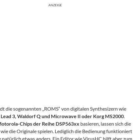
ANZEIGE
dt die sogenannten „ROMS“ von digitalen Synthesizern wie
d Lead 3, Waldorf Q und Microwave II oder Korg MS2000
.
otorola-Chips der Reihe
DSP563
xx
basieren, lassen sich die
ie die Originale spielen. Lediglich die Bedienung funktioniert
natürlich etwas anders. Ein Editor wie
VirusHC
hilft aber zum