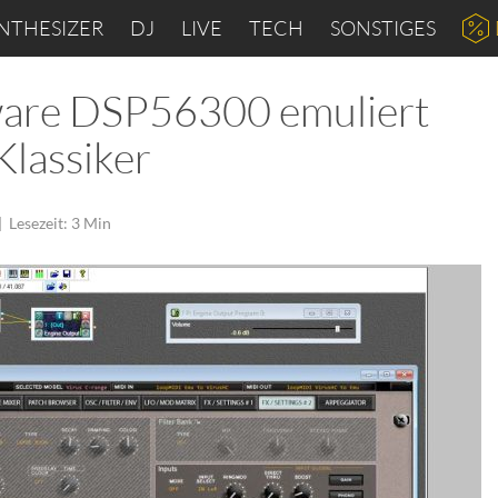
NTHESIZER
DJ
LIVE
TECH
SONSTIGES
ware DSP56300 emuliert
Klassiker
|
Lesezeit: 3 Min