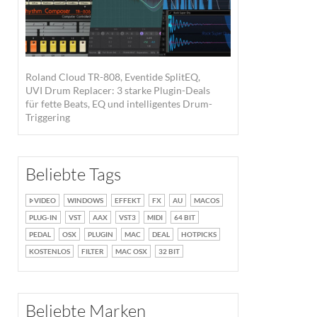
Roland Cloud TR-808, Eventide SplitEQ,
UVI Drum Replacer: 3 starke Plugin-Deals
für fette Beats, EQ und intelligentes Drum-
Triggering
Beliebte Tags
VIDEO
WINDOWS
EFFEKT
FX
AU
MACOS
PLUG-IN
VST
AAX
VST3
MIDI
64 BIT
PEDAL
OSX
PLUGIN
MAC
DEAL
HOTPICKS
KOSTENLOS
FILTER
MAC OSX
32 BIT
Beliebte Marken