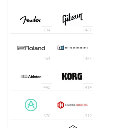
704
467
464
455
442
414
370
319