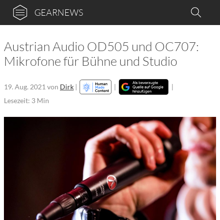
GEARNEWS
Austrian Audio OD505 und OC707:
Mikrofone für Bühne und Studio
19. Aug. 2021
von
Dirk
|
|
|
Lesezeit: 3 Min