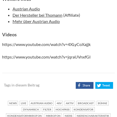
Austrian Audio
Der Hersteller bei Thomann
(Affiliate)
Mehr über Austrian Audio
Videos
https://www.youtube.com/watch?v=4XLyCoXajjk
https://www.youtube.com/watch?v=jqraUVnxfGI
Tags in diesem Beitrag
NEWS
LIVE
AUSTRIAN AUDIO
48V
AKTIV
BROADCAST
BÜHNE
DYNAMISCH
FILTER
HOCHPASS
KONDENSATOR
KONDENSATORMIKROFON
MIKROFON
NIERE
NIERENCHARAKTERISTIK