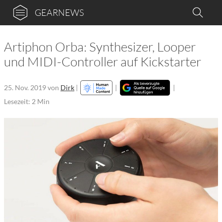
GEARNEWS
Artiphon Orba: Synthesizer, Looper
und MIDI-Controller auf Kickstarter
25. Nov. 2019
von
Dirk
|
|
|
Lesezeit: 2 Min