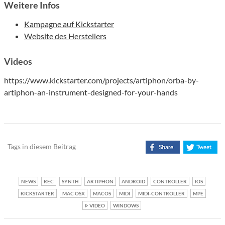
Weitere Infos
Kampagne auf Kickstarter
Website des Herstellers
Videos
https://www.kickstarter.com/projects/artiphon/orba-by-
artiphon-an-instrument-designed-for-your-hands
Tags in diesem Beitrag
NEWS
REC
SYNTH
ARTIPHON
ANDROID
CONTROLLER
IOS
KICKSTARTER
MAC OSX
MACOS
MIDI
MIDI-CONTROLLER
MPE
VIDEO
WINDOWS