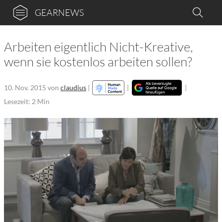
GEARNEWS
Arbeiten eigentlich Nicht-Kreative,
wenn sie kostenlos arbeiten sollen?
10. Nov. 2015
von
claudius
|
|
|
Lesezeit: 2 Min