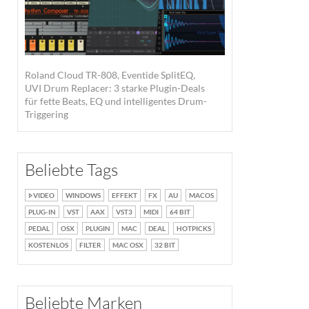
Roland Cloud TR-808, Eventide SplitEQ,
UVI Drum Replacer: 3 starke Plugin-Deals
für fette Beats, EQ und intelligentes Drum-
Triggering
Beliebte Tags
VIDEO
WINDOWS
EFFEKT
FX
AU
MACOS
PLUG-IN
VST
AAX
VST3
MIDI
64 BIT
PEDAL
OSX
PLUGIN
MAC
DEAL
HOTPICKS
KOSTENLOS
FILTER
MAC OSX
32 BIT
Beliebte Marken