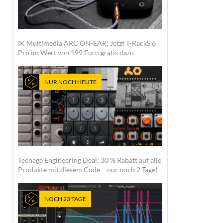
IK Multimedia ARC ON-EAR: Jetzt T-RackS 6
Pro im Wert von 199 Euro gratis dazu
NUR NOCH HEUTE
Teenage Engineering Deal: 30 % Rabatt auf alle
Produkte mit diesem Code – nur noch 2 Tage!
NOCH 23 TAGE