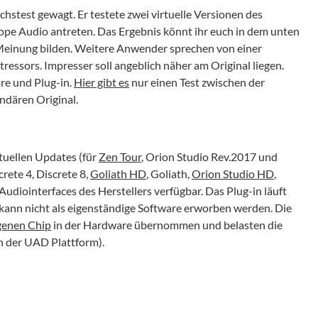
chstest gewagt. Er testete zwei virtuelle Versionen des
ope Audio antreten. Das Ergebnis könnt ihr euch in dem unten
Meinung bilden. Weitere Anwender sprechen von einer
sors. Impresser soll angeblich näher am Original liegen.
re und Plug-in.
Hier gibt es
nur einen Test zwischen der
ndären Original.
tuellen Updates (für
Zen Tour
, Orion Studio Rev.2017 und
ete 4, Discrete 8,
Goliath HD
, Goliath,
Orion Studio HD
,
udiointerfaces des Herstellers verfügbar. Das Plug-in läuft
kann nicht als eigenständige Software erworben werden. Die
genen Chip
in der Hardware übernommen und belasten die
 der UAD Plattform).