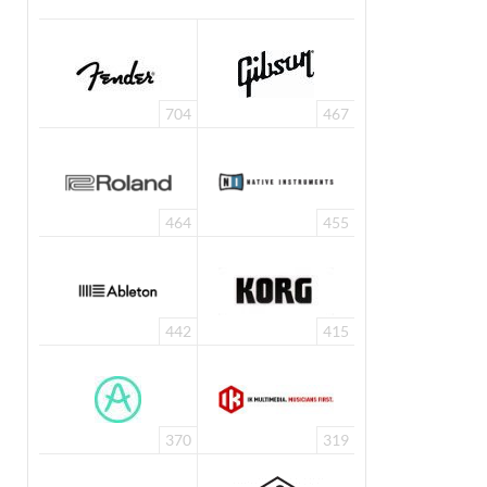
704
467
464
455
442
415
370
319