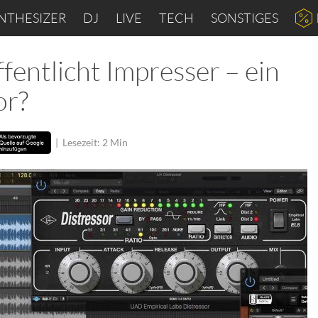
NTHESIZER
DJ
LIVE
TECH
SONSTIGES
fentlicht Impresser – ein
or?
|
Lesezeit: 2 Min