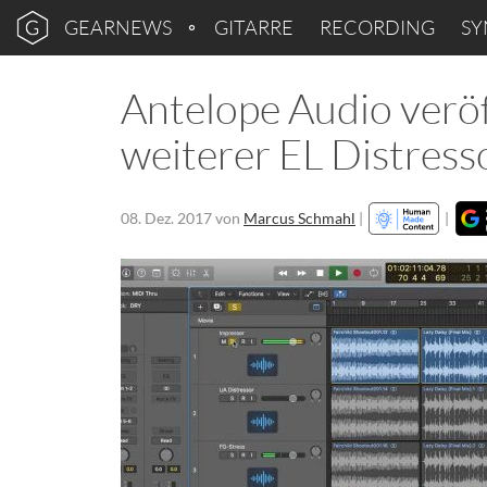
GEARNEWS
GITARRE
RECORDING
SY
Antelope Audio veröf
weiterer EL Distress
08. Dez. 2017
von
Marcus Schmahl
|
|