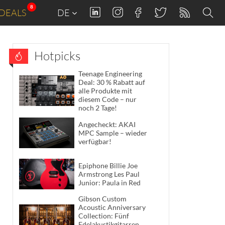
8
DEALS
DE
Hotpicks
Teenage Engineering
Deal: 30 % Rabatt auf
alle Produkte mit
diesem Code – nur
noch 2 Tage!
Angecheckt: AKAI
MPC Sample – wieder
verfügbar!
Epiphone Billie Joe
Armstrong Les Paul
Junior: Paula in Red
Gibson Custom
Acoustic Anniversary
Collection: Fünf
Edelakustikgitarren