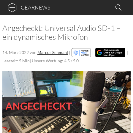
GEARNEWS
Angecheckt: Universal Audio SD-1 –
ein dynamisches Mikrofon
14. März 2022
von
Marcus Schmahl
|
|
|
Lesezeit: 5 Min
| Unsere Wertung: 4,5 / 5,0