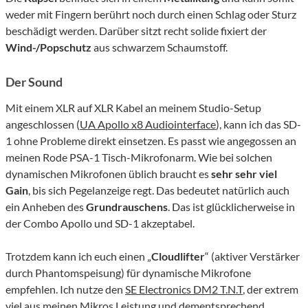
weder mit Fingern berührt noch durch einen Schlag oder Sturz
beschädigt werden. Darüber sitzt recht solide fixiert der
Wind-/Popschutz
aus schwarzem Schaumstoff.
Der Sound
Mit einem XLR auf XLR Kabel an meinem Studio-Setup
angeschlossen (
UA Apollo x8 Audiointerface
), kann ich das SD-
1 ohne Probleme direkt einsetzen. Es passt wie angegossen an
meinen Rode PSA-1 Tisch-Mikrofonarm. Wie bei solchen
dynamischen Mikrofonen üblich braucht es
sehr sehr viel
Gain
, bis sich Pegelanzeige regt. Das bedeutet natürlich auch
ein Anheben des
Grundrauschens
. Das ist glücklicherweise in
der Combo Apollo und SD-1 akzeptabel.
Trotzdem kann ich euch einen „
Cloudlifter
“ (aktiver Verstärker
durch Phantomspeisung) für dynamische Mikrofone
empfehlen. Ich nutze den
SE Electronics DM2 T.N.T
, der extrem
viel aus meinen Mikros Leistung und dementsprechend