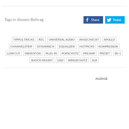
Tags in diesem Beitrag
TIPPS & TRICKS
REC
UNIVERSAL AUDIO
ANGECHECKT
APOLLO
CHANNELSTRIP
DYNAMISCH
EQUALIZER
HOTPICKS
KOMPRESSOR
LOW CUT
MIKROFON
PLUG-IN
POPSCHUTZ
PREAMP
PRESET
SD-1
SHOCK MOUNT
UAD
WINDSCHUTZ
XLR
ANZEIGE