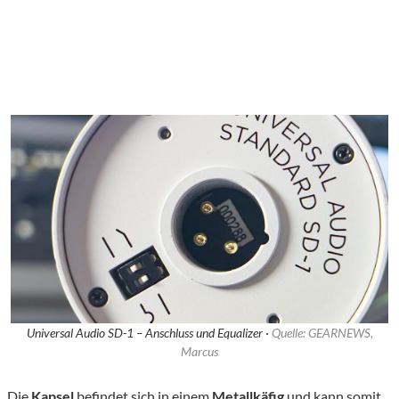
Universal Audio SD-1 – Anschluss und Equalizer ·
Quelle: GEARNEWS,
Marcus
Die
Kapsel
befindet sich in einem
Metallkäfig
und kann somit