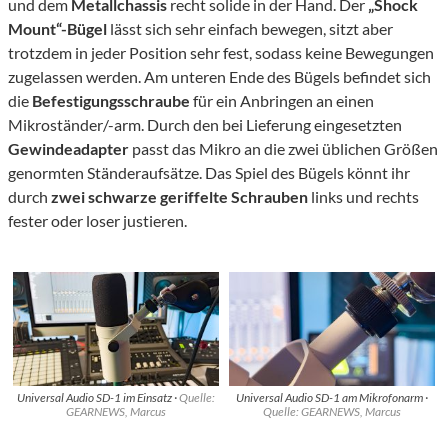
und dem
Metallchassis
recht solide in der Hand. Der
„Shock
Mount“-Bügel
lässt sich sehr einfach bewegen, sitzt aber
trotzdem in jeder Position sehr fest, sodass keine Bewegungen
zugelassen werden. Am unteren Ende des Bügels befindet sich
die
Befestigungsschraube
für ein Anbringen an einen
Mikroständer/-arm. Durch den bei Lieferung eingesetzten
Gewindeadapter
passt das Mikro an die zwei üblichen Größen
genormten Ständeraufsätze. Das Spiel des Bügels könnt ihr
durch
zwei schwarze geriffelte Schrauben
links und rechts
fester oder loser justieren.
Universal Audio SD-1 im Einsatz ·
Quelle:
Universal Audio SD-1 am Mikrofonarm ·
GEARNEWS, Marcus
Quelle: GEARNEWS, Marcus