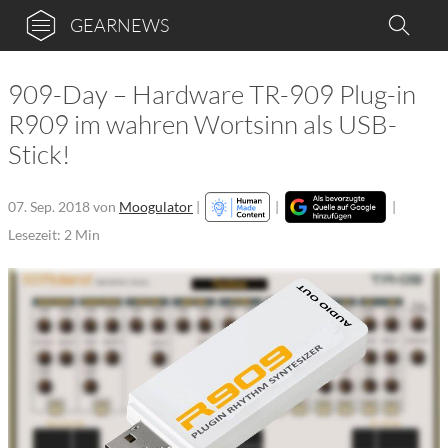
GEARNEWS
909-Day – Hardware TR-909 Plug-in
R909 im wahren Wortsinn als USB-
Stick!
07. Sep. 2018
von
Moogulator
|
|
|
Lesezeit: 2 Min