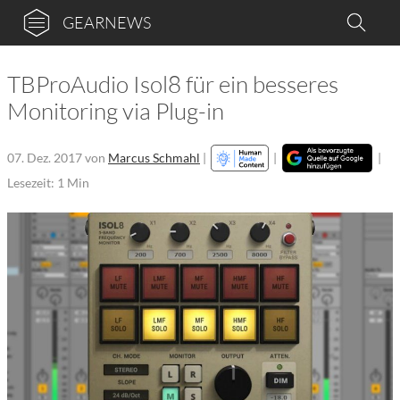
GEARNEWS
TBProAudio Isol8 für ein besseres
Monitoring via Plug-in
07. Dez. 2017
von
Marcus Schmahl
|
|
|
Lesezeit: 1 Min