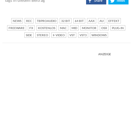
Tags in diesem Beitrag
NEWS
REC
TBPROAUDIO
32 BIT
64 BIT
AAX
AU
EFFEKT
FREEWARE
FX
KOSTENLOS
MAC
MID
MONITOR
OSX
PLUG-IN
SIDE
STEREO
VIDEO
VST
VST3
WINDOWS
ANZEIGE