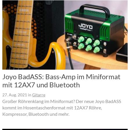
Joyo BadASS: Bass-Amp im Miniformat
mit 12AX7 und Bluetooth
27. Aug. 2021
in
Gitarre
Großer Röhrenklang im Miniformat? Der neue Joyo BadASS
kommt im Hosentaschenformat mit 12AX7 Röhre,
Kompressor, Bluetooth und mehr.