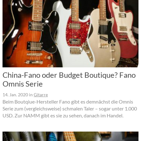
China-Fano oder Budget Boutique? Fano
Omnis Serie
14. Jan. 2020
in
Gitarre
Beim Boutqiue-Hersteller Fano gibt es demnächst die Omnis
Serie zum (vergleichsweise) schmalen Taler – sogar unter 1.000
USD. Zur NAMM gibt es sie zu sehen, danach im Handel.