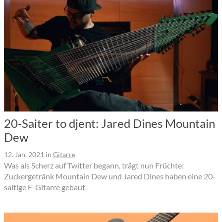
20-Saiter to djent: Jared Dines Mountain
Dew
12. Jan. 2021
in
Gitarre
Was als Scherz auf Twitter begann, trägt nun Früchte:
Zuckergetränk Mountain Dew und Jared Dines haben eine 20-
saitige E-Gitarre gebaut.