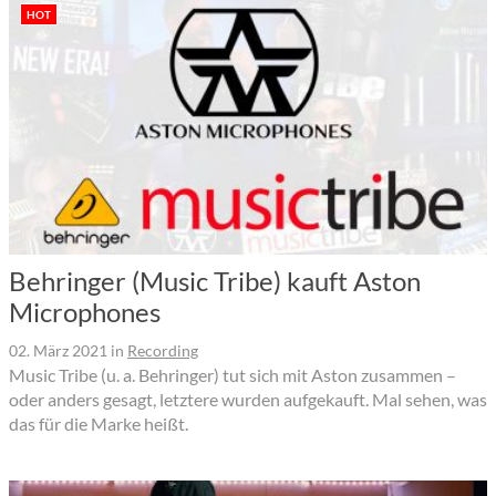
HOT
Behringer (Music Tribe) kauft Aston
Microphones
02. März 2021
in
Recording
Music Tribe (u. a. Behringer) tut sich mit Aston zusammen –
oder anders gesagt, letztere wurden aufgekauft. Mal sehen, was
das für die Marke heißt.