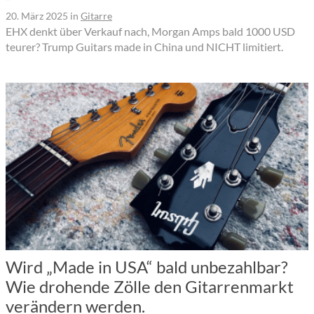
20. März 2025
in
Gitarre
EHX denkt über Verkauf nach, Morgan Amps bald 1000 USD
teurer? Trump Guitars made in China und NICHT limitiert.
Wird „Made in USA“ bald unbezahlbar?
Wie drohende Zölle den Gitarrenmarkt
verändern werden.