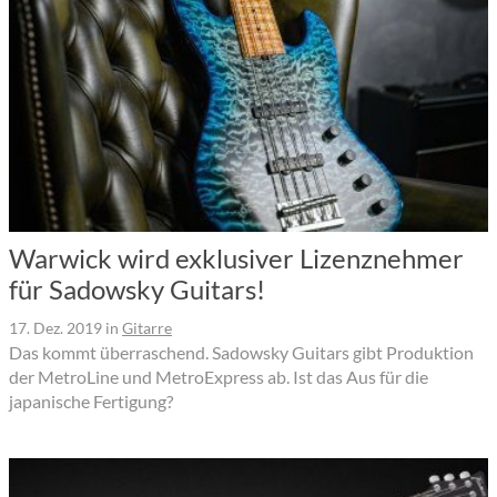
Warwick wird exklusiver Lizenznehmer
für Sadowsky Guitars!
17. Dez. 2019
in
Gitarre
Das kommt überraschend. Sadowsky Guitars gibt Produktion
der MetroLine und MetroExpress ab. Ist das Aus für die
japanische Fertigung?