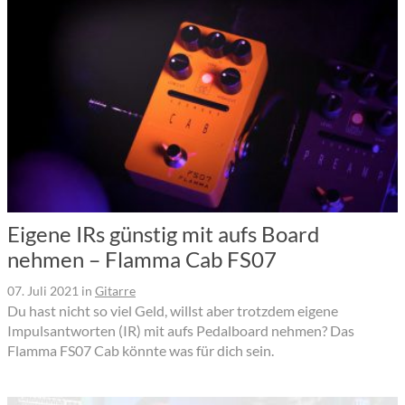
Eigene IRs günstig mit aufs Board
nehmen – Flamma Cab FS07
07. Juli 2021
in
Gitarre
Du hast nicht so viel Geld, willst aber trotzdem eigene
Impulsantworten (IR) mit aufs Pedalboard nehmen? Das
Flamma FS07 Cab könnte was für dich sein.