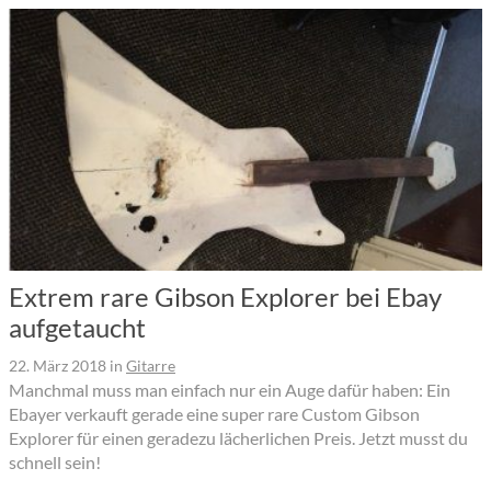
Extrem rare Gibson Explorer bei Ebay
aufgetaucht
22. März 2018
in
Gitarre
Manchmal muss man einfach nur ein Auge dafür haben: Ein
Ebayer verkauft gerade eine super rare Custom Gibson
Explorer für einen geradezu lächerlichen Preis. Jetzt musst du
schnell sein!