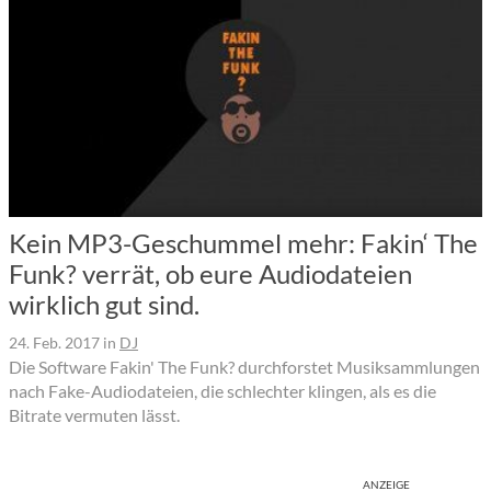
Kein MP3-Geschummel mehr: Fakin‘ The
Funk? verrät, ob eure Audiodateien
wirklich gut sind.
24. Feb. 2017
in
DJ
Die Software Fakin' The Funk? durchforstet Musiksammlungen
nach Fake-Audiodateien, die schlechter klingen, als es die
Bitrate vermuten lässt.
ANZEIGE