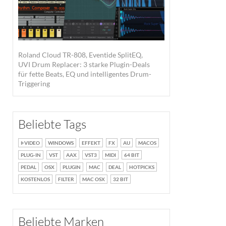
Roland Cloud TR-808, Eventide SplitEQ,
UVI Drum Replacer: 3 starke Plugin-Deals
für fette Beats, EQ und intelligentes Drum-
Triggering
Beliebte Tags
VIDEO
WINDOWS
EFFEKT
FX
AU
MACOS
PLUG-IN
VST
AAX
VST3
MIDI
64 BIT
PEDAL
OSX
PLUGIN
MAC
DEAL
HOTPICKS
KOSTENLOS
FILTER
MAC OSX
32 BIT
Beliebte Marken