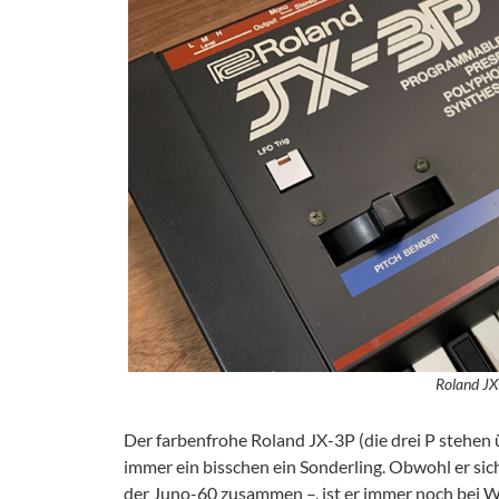
Roland JX
Der farbenfrohe Roland JX-3P (die drei P stehen 
immer ein bisschen ein Sonderling. Obwohl er sich
der Juno-60 zusammen –, ist er immer noch bei W