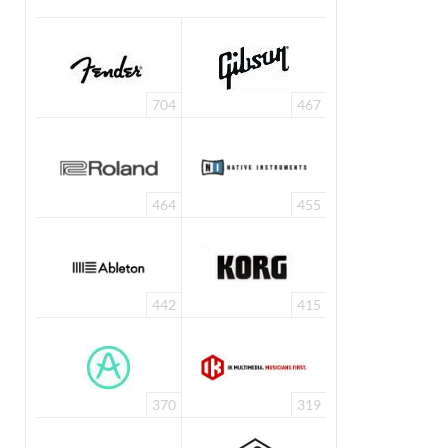
704
467
464
455
442
415
370
319