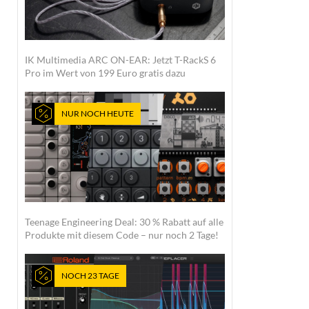
IK Multimedia ARC ON-EAR: Jetzt T-RackS 6
Pro im Wert von 199 Euro gratis dazu
NUR NOCH HEUTE
Teenage Engineering Deal: 30 % Rabatt auf alle
Produkte mit diesem Code – nur noch 2 Tage!
NOCH 23 TAGE