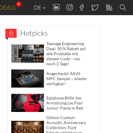
8
DEALS
DE
Hotpicks
Teenage Engineering
Deal: 30 % Rabatt auf
alle Produkte mit
diesem Code – nur
noch 2 Tage!
Angecheckt: AKAI
MPC Sample – wieder
verfügbar!
Epiphone Billie Joe
Armstrong Les Paul
Junior: Paula in Red
Gibson Custom
Acoustic Anniversary
Collection: Fünf
Edelakustikgitarren