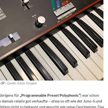
-3P ·
Quelle: Adam Douglas
übrigens für
„Programmable Preset Polyphonic“
) war schon
 damals relativ gut verkaufte – etwa so oft wie der Juno-6 und
eitem nicht so bekannt und gesucht wie seine Geschwister. Das