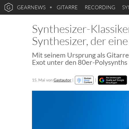
GEARNEWS
GITARRE
RECORDING
SY
Synthesizer-Klassike
Synthesizer, der eine
Mit seinem Ursprung als Gitarre
Exot unter den 80er-Polysynths
15. Mai
von
Gastautor
|
|