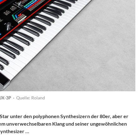
 JX-3P ·
Quelle: Roland
e Star unter den polyphonen Synthesizern der 80er, aber er
einem unverwechselbaren Klang und seiner ungewöhnlichen
nsynthesizer …