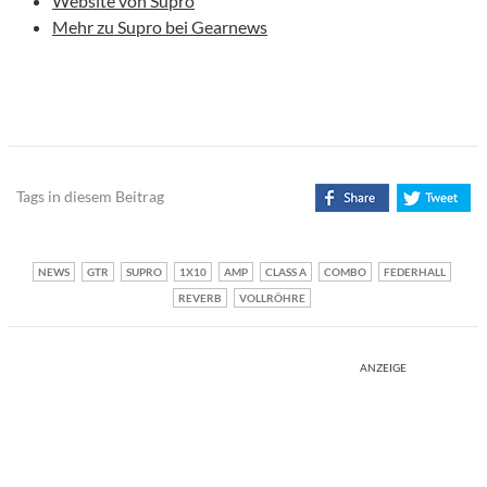
Website von Supro
Mehr zu Supro bei Gearnews
Tags in diesem Beitrag
NEWS
GTR
SUPRO
1X10
AMP
CLASS A
COMBO
FEDERHALL
REVERB
VOLLRÖHRE
ANZEIGE