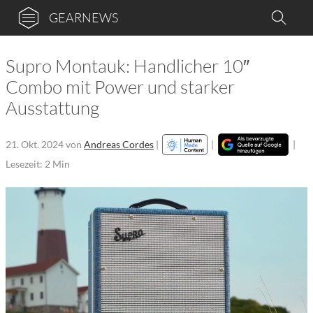
GEARNEWS
Supro Montauk: Handlicher 10″
Combo mit Power und starker
Ausstattung
21. Okt. 2024
von
Andreas Cordes
|
|
|
Lesezeit: 2 Min