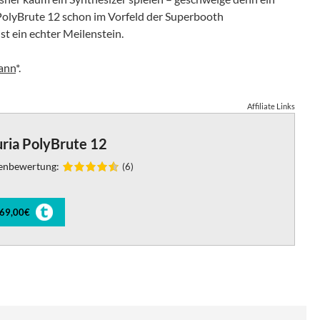
 PolyBrute 12 schon im Vorfeld der Superbooth
ist ein echter Meilenstein.
ann
*.
Affiliate Links
uria PolyBrute 12
enbewertung:
(6)
669,00€