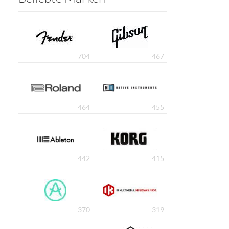
704
467
464
455
442
415
370
319