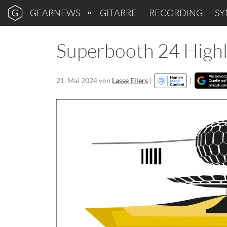
GEARNEWS
GITARRE
RECORDING
SY
Superbooth 24 Highli
21. Mai 2024
von
Lasse Eilers
|
|