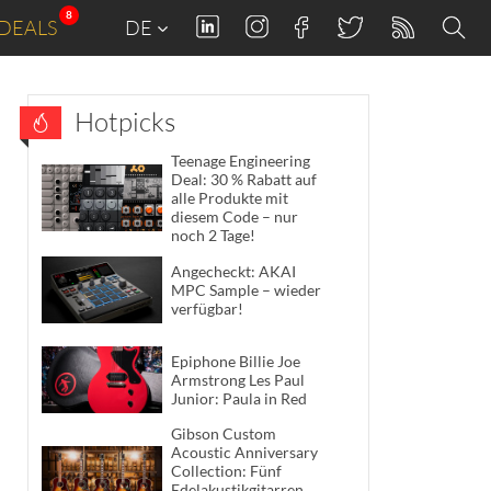
8
DEALS
DE
Hotpicks
Teenage Engineering
Deal: 30 % Rabatt auf
alle Produkte mit
diesem Code – nur
noch 2 Tage!
Angecheckt: AKAI
MPC Sample – wieder
verfügbar!
Epiphone Billie Joe
Armstrong Les Paul
Junior: Paula in Red
Gibson Custom
Acoustic Anniversary
Collection: Fünf
Edelakustikgitarren