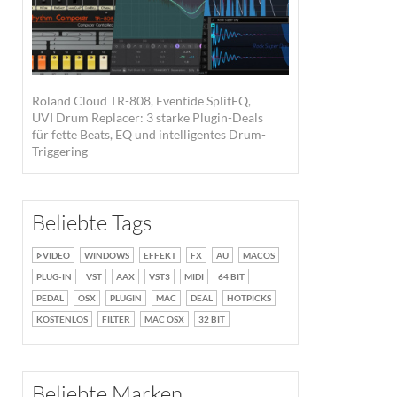
Roland Cloud TR-808, Eventide SplitEQ,
UVI Drum Replacer: 3 starke Plugin-Deals
für fette Beats, EQ und intelligentes Drum-
Triggering
Beliebte Tags
VIDEO
WINDOWS
EFFEKT
FX
AU
MACOS
PLUG-IN
VST
AAX
VST3
MIDI
64 BIT
PEDAL
OSX
PLUGIN
MAC
DEAL
HOTPICKS
KOSTENLOS
FILTER
MAC OSX
32 BIT
Beliebte Marken