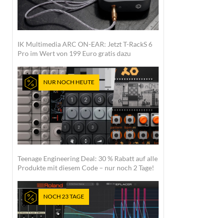
IK Multimedia ARC ON-EAR: Jetzt T-RackS 6
Pro im Wert von 199 Euro gratis dazu
NUR NOCH HEUTE
Teenage Engineering Deal: 30 % Rabatt auf alle
Produkte mit diesem Code – nur noch 2 Tage!
NOCH 23 TAGE