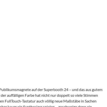
 Publikumsmagnete auf der Superbooth 24 – und das aus gutem
der auffälligen Farbe hat nicht nur doppelt so viele Stimmen
gen FullTouch-Tastatur auch völlig neue Maßstäbe in Sachen
isher kaum ein Synthesizer spielen – geschweige denn ein