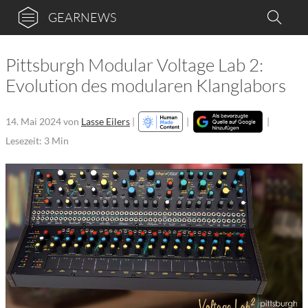
GEARNEWS
Pittsburgh Modular Voltage Lab 2:
Evolution des modularen Klanglabors
14. Mai 2024
von
Lasse Eilers
|
|
|
Lesezeit: 3 Min