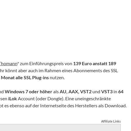
 Thomann
* zum Einführungspreis von
139 Euro anstatt 189
 Ihr könnt aber auch im Rahmen eines Abonnements des SSL
 Monat alle SSL Plug-ins
nutzen.
nd
Windows 7 oder höher
als
AU, AAX, VST
2
und
VST
3
in
64
losen
iLok
Account (oder Dongle). Eine uneingeschränkte
es ebenso auf der Internetseite des Herstellers als Download.
Affiliate Links