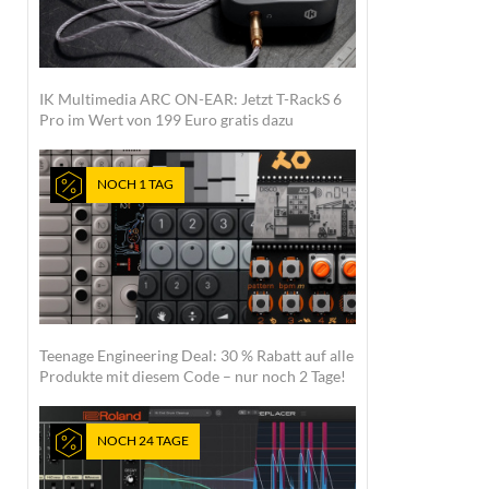
IK Multimedia ARC ON-EAR: Jetzt T-RackS 6
Pro im Wert von 199 Euro gratis dazu
NOCH 1 TAG
Teenage Engineering Deal: 30 % Rabatt auf alle
Produkte mit diesem Code – nur noch 2 Tage!
NOCH 24 TAGE