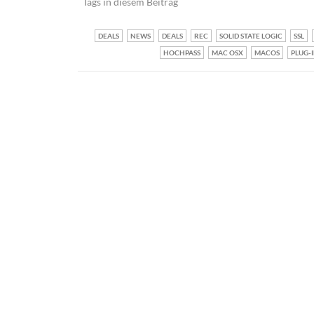
Tags in diesem Beitrag
DEALS
NEWS
DEALS
REC
SOLID STATE LOGIC
SSL
HOCHPASS
MAC OSX
MACOS
PLUG-