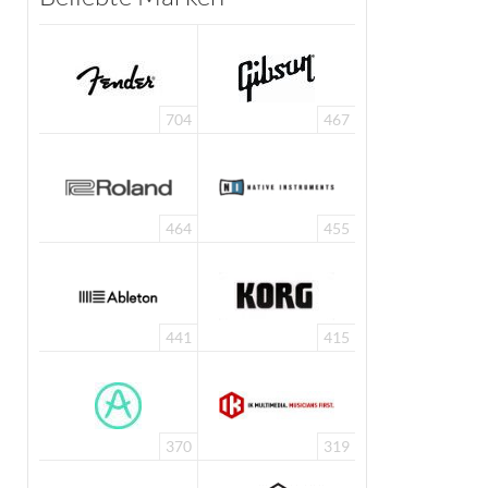
704
467
464
455
441
415
370
319