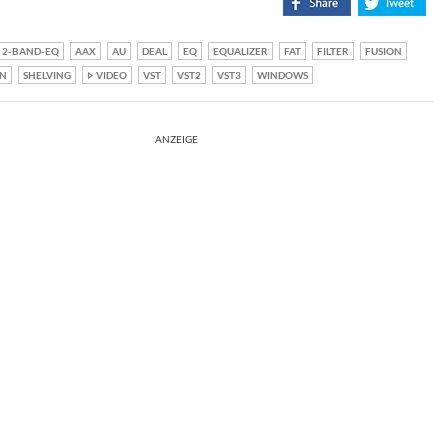
2-BAND-EQ
AAX
AU
DEAL
EQ
EQUALIZER
FAT
FILTER
FUSION
IN
SHELVING
VIDEO
VST
VST2
VST3
WINDOWS
ANZEIGE