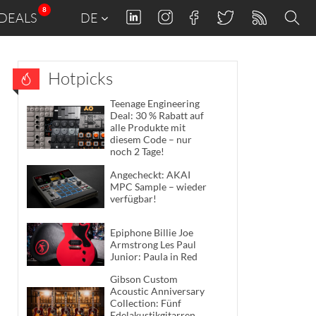
8
DEALS
DE
Hotpicks
Teenage Engineering
Deal: 30 % Rabatt auf
alle Produkte mit
diesem Code – nur
noch 2 Tage!
Angecheckt: AKAI
MPC Sample – wieder
verfügbar!
Epiphone Billie Joe
Armstrong Les Paul
Junior: Paula in Red
Gibson Custom
Acoustic Anniversary
Collection: Fünf
Edelakustikgitarren