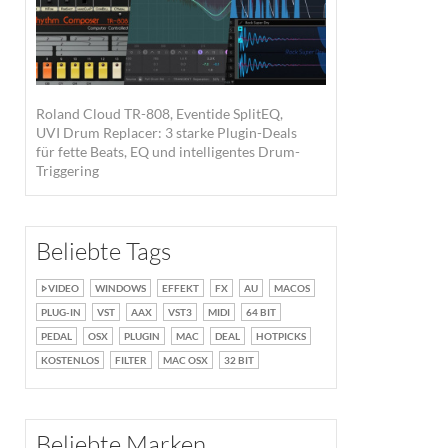
Roland Cloud TR-808, Eventide SplitEQ,
UVI Drum Replacer: 3 starke Plugin-Deals
für fette Beats, EQ und intelligentes Drum-
Triggering
Beliebte Tags
VIDEO
WINDOWS
EFFEKT
FX
AU
MACOS
PLUG-IN
VST
AAX
VST3
MIDI
64 BIT
PEDAL
OSX
PLUGIN
MAC
DEAL
HOTPICKS
KOSTENLOS
FILTER
MAC OSX
32 BIT
Beliebte Marken