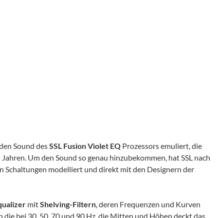
e den Sound des
SSL Fusion Violet EQ
Prozessors emuliert, die
25 Jahren. Um den Sound so genau hinzubekommen, hat SSL nach
n Schaltungen modelliert und direkt mit den Designern der
ualizer
mit
Shelving-Filtern
, deren Frequenzen und Kurven
 die bei 30, 50, 70 und 90 Hz, die Mitten und Höhen deckt das