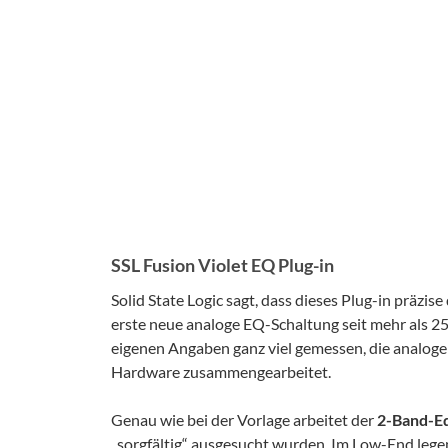
SSL Fusion Violet EQ Plug-in
Solid State Logic sagt, dass dieses Plug-in präzis
erste neue analoge EQ-Schaltung seit mehr als 
eigenen Angaben ganz viel gemessen, die analoge
Hardware zusammengearbeitet.
Genau wie bei der Vorlage arbeitet der
2-Band-Eq
„sorgfältig“ ausgesucht wurden. Im Low-End legen