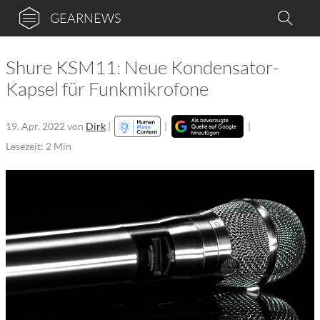
GEARNEWS
Shure KSM11: Neue Kondensator-
Kapsel für Funkmikrofone
19. Apr. 2022
von
Dirk
|
|
|
Lesezeit: 2 Min