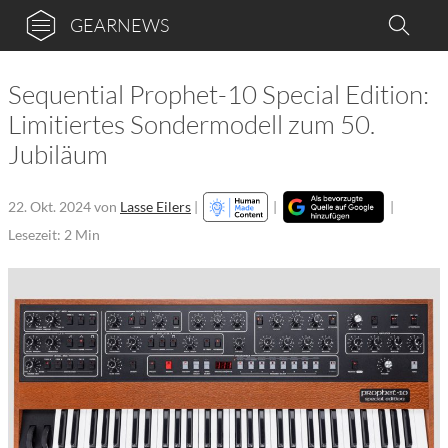
GEARNEWS
Sequential Prophet-10 Special Edition:
Limitiertes Sondermodell zum 50.
Jubiläum
22. Okt. 2024
von
Lasse Eilers
|
|
|
Lesezeit: 2 Min