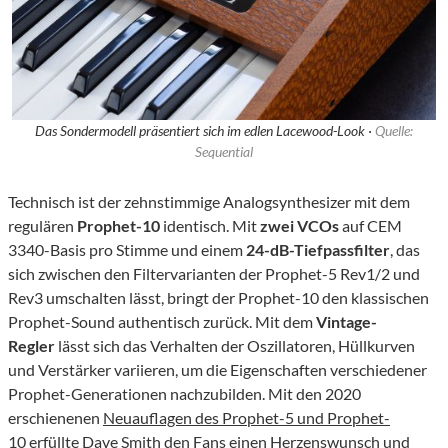
Das Sondermodell präsentiert sich im edlen Lacewood-Look ·
Quelle:
Sequential
Technisch ist der zehnstimmige Analogsynthesizer mit dem
regulären
Prophet-10
identisch. Mit
zwei VCOs
auf CEM
3340-Basis pro Stimme und einem
24-dB-Tiefpassfilter
, das
sich zwischen den Filtervarianten der Prophet-5 Rev1/2 und
Rev3 umschalten lässt, bringt der Prophet-10 den klassischen
Prophet-Sound authentisch zurück. Mit dem
Vintage-
Regler
lässt sich das Verhalten der Oszillatoren, Hüllkurven
und Verstärker variieren, um die Eigenschaften verschiedener
Prophet-Generationen nachzubilden. Mit den 2020
erschienenen
Neuauflagen des Prophet-5 und Prophet-
10
erfüllte Dave Smith den Fans einen Herzenswunsch und