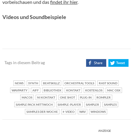
vorbeischauen und das
findet ihr hier
.
Videos und Soundbeispiele
Tags in diesem Beitrag
NEWS
SYNTH
BEATSKILLZ
ORCHESTRAL TOOLS
RAST SOUND
WAVPARTY
AIFF
BIBLIOTHEK
KONTAKT
KOSTENLOS
MAC OSX
MACOS
NI KONTAKT
ONE SHOT
PLUG-IN
ROMPLER
SAMPLE PACK MITTWOCH
SAMPLE-PLAYER
SAMPLER
SAMPLES
SAMPLES DER WOCHE
VIDEO
WAV
WINDOWS
ANZEIGE