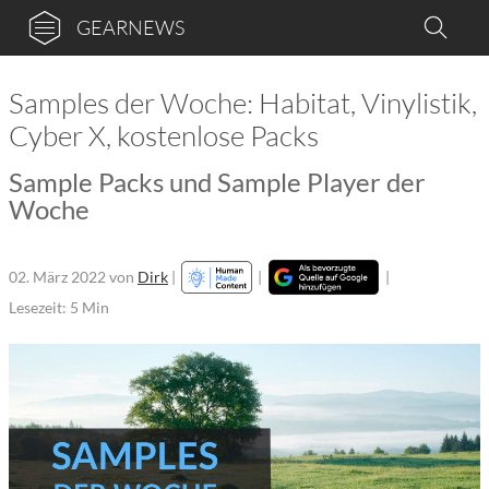
GEARNEWS
Samples der Woche: Habitat, Vinylistik,
Cyber X, kostenlose Packs
Sample Packs und Sample Player der
Woche
02. März 2022
von
Dirk
|
|
|
Lesezeit: 5 Min