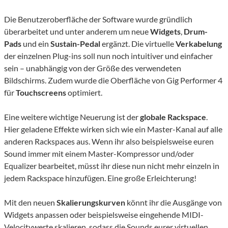
Die Benutzeroberfläche der Software wurde gründlich
überarbeitet und unter anderem um neue
Widgets
,
Drum-
Pads
und ein
Sustain-Pedal
ergänzt. Die virtuelle
Verkabelung
der einzelnen Plug-ins soll nun noch intuitiver und einfacher
sein – unabhängig von der Größe des verwendeten
Bildschirms. Zudem wurde die Oberfläche von Gig Performer 4
für
Touchscreens
optimiert.
Eine weitere wichtige Neuerung ist der
globale Rackspace
.
Hier geladene Effekte wirken sich wie ein Master-Kanal auf alle
anderen Rackspaces aus. Wenn ihr also beispielsweise euren
Sound immer mit einem Master-Kompressor und/oder
Equalizer bearbeitet, müsst ihr diese nun nicht mehr einzeln in
jedem Rackspace hinzufügen. Eine große Erleichterung!
Mit den neuen
Skalierungskurven
könnt ihr die Ausgänge von
Widgets anpassen oder beispielsweise eingehende MIDI-
Velocitywerte skalieren, sodass die Sounds eurer virtuellen