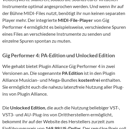
Instrumente optimal angesprochen werden. Und wenn ihr auf
der Bühne MIDI-Files nutzt, benötigt ihr nun keinen separaten
Player mehr. Der integrierte
MIDI-File-Player
von Gig
Performer 4 ermöglicht es beispielsweise, verschiedene Spuren
eines Files an verschiedene Instrumente zu senden und
einzelne Spuren spontan zu muten.
Gig Performer 4: PA-Edition und Unlocked Edition
Wie gehabt bietet Plugin Alliance Gig Performer 4 in zwei
Versionen an. Die sogenannte
PA Edition
ist in den Plugin
Alliance Musician- und Mega-Bundles
kostenfrei
enthalten.
Sie ermöglicht euch die nahezu latenzfreie Nutzung aller Plug-
ins von Plugin Alliance.
Die
Unlocked Edition
, die auch die Nutzung beliebiger VST-,
VST3- und AU-Plug-ins von Drittherstellern ermöglicht,
bekommt ihr auf der Website des Herstellers zurzeit zum
Einführungspreis von
169,99 US-Dollar
. Der reguläre Preis soll