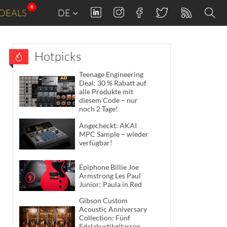
8
DEALS
DE
Hotpicks
Teenage Engineering
Deal: 30 % Rabatt auf
alle Produkte mit
diesem Code – nur
noch 2 Tage!
Angecheckt: AKAI
MPC Sample – wieder
verfügbar!
Epiphone Billie Joe
Armstrong Les Paul
Junior: Paula in Red
Gibson Custom
Acoustic Anniversary
Collection: Fünf
Edelakustikgitarren