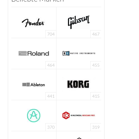
704
467
464
455
441
415
370
319