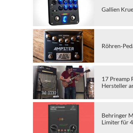
Gallien Kru
Röhren-Peda
17 Preamp R
Hersteller a
Behringer M
Limiter für 