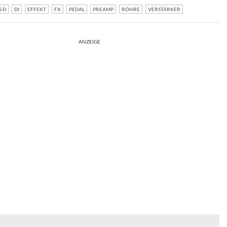
S D
DI
EFFEKT
FX
PEDAL
PREAMP
RÖHRE
VERSTÄRKER
ANZEIGE