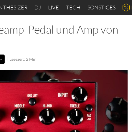
NTHESIZER
DJ
LIVE
TECH
SONSTIGES
eamp-Pedal und Amp von
|
Lesezeit: 2 Min