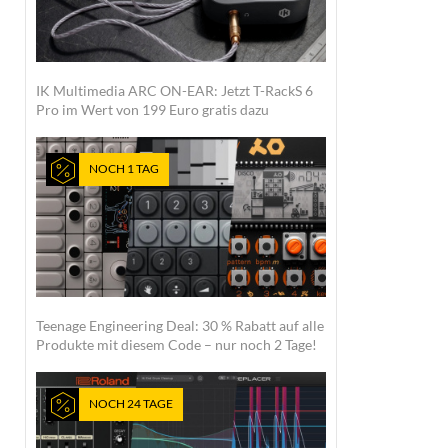
IK Multimedia ARC ON-EAR: Jetzt T-RackS 6
Pro im Wert von 199 Euro gratis dazu
NOCH 1 TAG
Teenage Engineering Deal: 30 % Rabatt auf alle
Produkte mit diesem Code – nur noch 2 Tage!
NOCH 24 TAGE