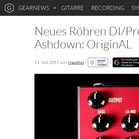
GEARNEWS
GITARRE
RECORDING
SY
Neues Röhren DI/Pr
Ashdown: OriginAL
11. Juli 2017
von
claudius
|
|