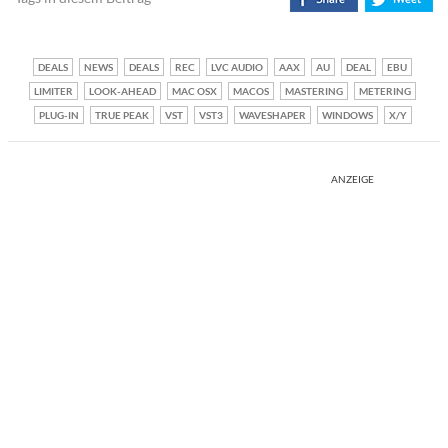
DEALS
NEWS
DEALS
REC
LVC AUDIO
AAX
AU
DEAL
EBU
LIMITER
LOOK-AHEAD
MAC OSX
MACOS
MASTERING
METERING
PLUG-IN
TRUE PEAK
VST
VST3
WAVESHAPER
WINDOWS
X/Y
ANZEIGE