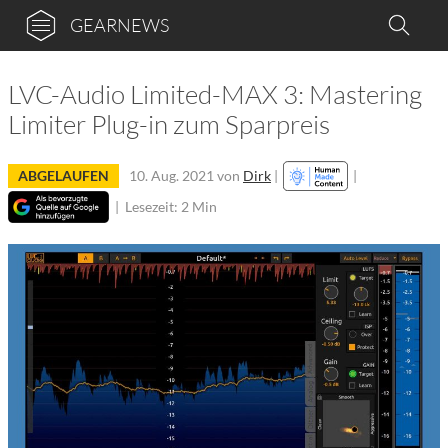
GEARNEWS
LVC-Audio Limited-MAX 3: Mastering
Limiter Plug-in zum Sparpreis
ABGELAUFEN
10. Aug. 2021
von
Dirk
|
|
|
Lesezeit: 2 Min