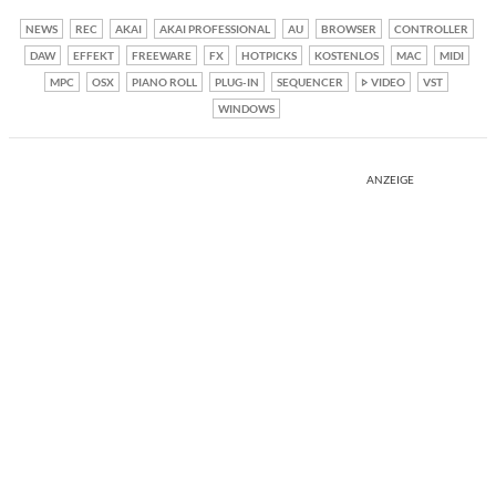
NEWS
REC
AKAI
AKAI PROFESSIONAL
AU
BROWSER
CONTROLLER
DAW
EFFEKT
FREEWARE
FX
HOTPICKS
KOSTENLOS
MAC
MIDI
MPC
OSX
PIANO ROLL
PLUG-IN
SEQUENCER
VIDEO
VST
WINDOWS
ANZEIGE