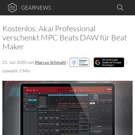
GEARNEWS
Kostenlos: Akai Professional
verschenkt MPC Beats DAW für Beat
Maker
21. Juli 2020
von
Marcus Schmahl
|
|
|
Lesezeit: 2 Min