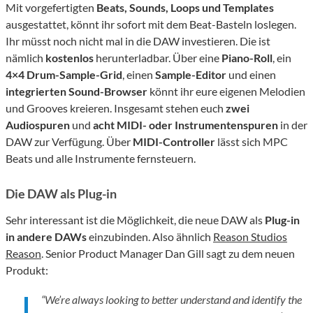
Mit vorgefertigten
Beats, Sounds, Loops und Templates
ausgestattet, könnt ihr sofort mit dem Beat-Basteln loslegen.
Ihr müsst noch nicht mal in die DAW investieren. Die ist
nämlich
kostenlos
herunterladbar. Über eine
Piano-Roll
, ein
4×4 Drum-Sample-Grid
, einen
Sample-Editor
und einen
integrierten Sound-Browser
könnt ihr eure eigenen Melodien
und Grooves kreieren. Insgesamt stehen euch
zwei
Audiospuren
und
acht MIDI- oder Instrumentenspuren
in der
DAW zur Verfügung. Über
MIDI-Controller
lässt sich MPC
Beats und alle Instrumente fernsteuern.
Die DAW als Plug-in
Sehr interessant ist die Möglichkeit, die neue DAW als
Plug-in
in andere DAWs
einzubinden. Also ähnlich
Reason Studios
Reason
. Senior Product Manager Dan Gill sagt zu dem neuen
Produkt:
“We’re always looking to better understand and identify the